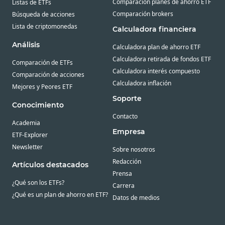
Comparación planes de ahorro ETF
Listas de ETFs
Comparación brokers
Búsqueda de acciones
Lista de criptomonedas
Calculadora financiera
Análisis
Calculadora plan de ahorro ETF
Calculadora retirada de fondos ETF
Comparación de ETFs
Calculadora interés compuesto
Comparación de acciones
Calculadora inflación
Mejores y Peores ETF
Soporte
Conocimiento
Contacto
Academia
Empresa
ETF-Explorer
Newsletter
Sobre nosotros
Redacción
Artículos destacados
Prensa
¿Qué son los ETFs?
Carrera
¿Qué es un plan de ahorro en ETF?
Datos de medios