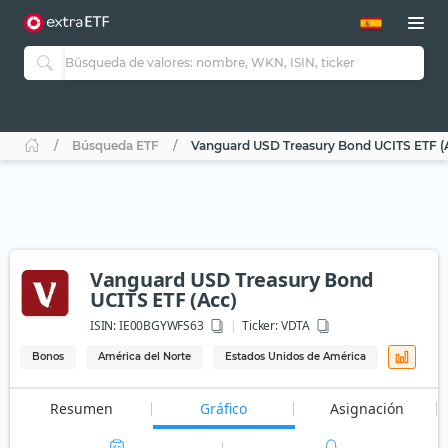
Búsqueda ETF
Vanguard USD Treasury Bond UCITS ETF (
Vanguard USD Treasury Bond
UCITS ETF (Acc)
ISIN:
IE00BGYWFS63
Ticker:
VDTA
Bonos
América del Norte
Estados Unidos de América
Resumen
Gráfico
Asignación