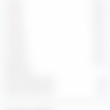
1 a 3 años
34,70 %
3 a 5 años
21,81 %
5 a 7 años
12,57 %
7 a 10 años
9,57 %
10 a 15 años
2,19 %
15 a 20 años
7,57 %
20 a 30 años
11,60 %
Más de 30 años
—
Duración promedio en años
7,76
Duración promedio en años
5,83