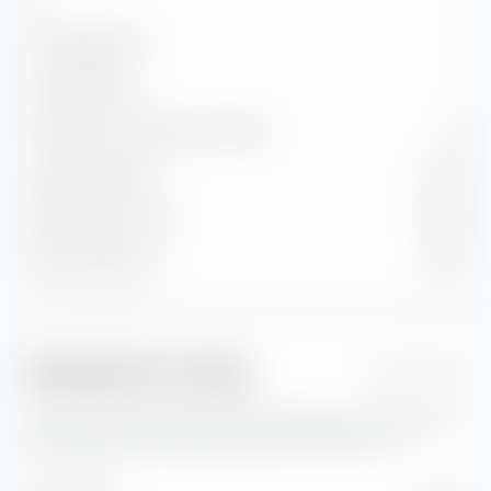
Por debajo de B
—
No clasificado
—
Calificación crediticia promedio
AA
Cupón promedio
3,42 %
Rendimiento actual
3,55 %
Yield to Maturity
4,37 %
Indicadores de riesgo
1 Jahr
Aquí encontrarás importantes indicadores de riesgo para
el Vanguard USD Treasury Bond UCITS ETF (Acc).