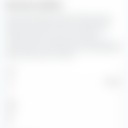
Estructura crediticia
Aquí verás la distribución porcentual de la estructura
crediticia de los bonos incluidos en el Vanguard USD
Treasury Bond UCITS ETF (Acc). Cuanto peor sea la
calificación crediticia, mayor será el riesgo de
incumplimiento por parte del emisor correspondiente. El
riesgo crediticio es más relevante cuanto más larga sea la
duración de los bonos en cuestión.
AAA
—
AA
100,00 %
A
—
BBB
—
BB
—
B
—