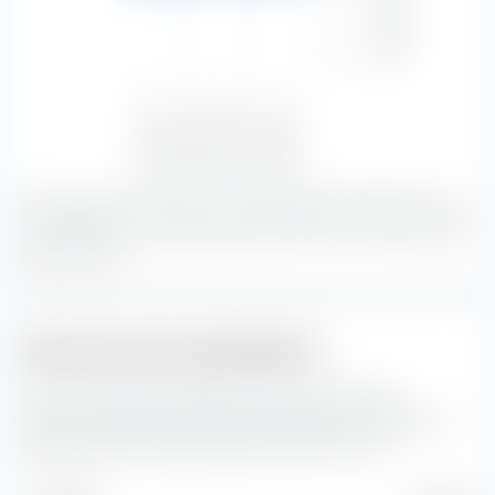
Calificación crediticia
—
—
—
—
Bajo
—
—
—
—
Bajo
Medio
Alto
41,41 %
26,59 %
32,00 %
Sensibilidad a los intereses
Con 41,41 %, los bonos con una calificación de bien y una
sensibilidad a los intereses de bajo forman la mayor parte
de la cartera.
Estructura de vencimientos
Aquí encontrarás la distribución porcentual de la
estructura de vencimientos de los bonos incluidos en el
Vanguard USD Treasury Bond UCITS ETF (Acc).