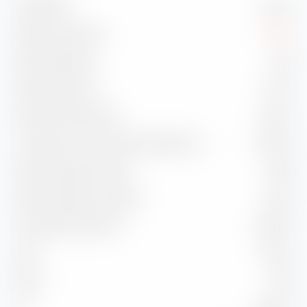
Volatilidad
5,84 %
Máximo retroceso
-2,53 %
Ratio de Sharpe
-0,57
Ratio de Treynor
-2,31 %
Ratio de información
-0,50 %
Correlación con el índice de referencia
97,79 %
Ratio de captura al alza
95,79
Ratio de captura a la baja
103,41
Promedio de aciertos
50,00 %
Alfa
-0,36 %
Beta
0,99
2