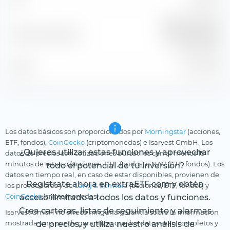
95,63 %
R
Bloomberg Glb
Índice de referencia
Agg US Treas Fl
Adj TR USD
Stand
31 jul 2026
Los datos básicos son proporcionados por
Morningstar
(acciones,
ETF, fondos),
CoinGecko
(criptomonedas) e Isarvest GmbH. Los
¿Quieres utilizar estas funciones y aprovechar
datos de precios son cotizaciones bursátiles con al menos 15
minutos de retraso (acciones, ETF, fondos) o NAV (ETF, fondos). Los
todo el potencial de tu inversión?
datos en tiempo real, en caso de estar disponibles, provienen de
Regístrate ahora en extraETF.com y obtén
los proveedores y de
Lang & Schwarz
(acciones, ETF, fondos) y
CoinGecko
(criptomonedas).
acceso ilimitado a todos los datos y funciones.
Crea carteras, listas de seguimiento y alarmas
Isarvest GmbH no ofrece ninguna garantía sobre la información
mostrada y no puede garantizar que los datos sean completos y
de precios, y utiliza nuestro análisis de