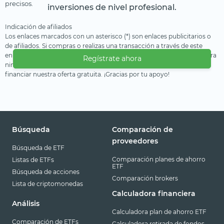
precisos.
inversiones de nivel profesional.
Indicación de afiliados
Los enlaces marcados con un asterisco (*) son enlaces publicitarios o
de afiliados. Si compras o realizas una transacción a través de este
enlace, recibimos una compensación del proveedor. Esto no te genera
Regístrate ahora
ninguna desventaja o coste adicional. Utilizamos estos ingresos para
financiar nuestra oferta gratuita. ¡Gracias por tu apoyo!
Búsqueda
Comparación de
proveedores
Búsqueda de ETF
Comparación planes de ahorro
Listas de ETFs
ETF
Búsqueda de acciones
Comparación brokers
Lista de criptomonedas
Calculadora financiera
Análisis
Calculadora plan de ahorro ETF
Comparación de ETFs
Calculadora retirada de fondos