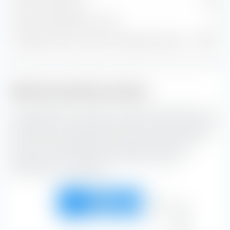
Posiciones de bonos
294
Posiciones de efectivo y otros
0
% del patrimonio en las 10 principales posiciones
8,50 %
Estilo de inversión en bonos
La caja de estilo de inversión en bonos de extraETF es una
herramienta muy útil para la construcción de carteras. La
caja clasifica el Vanguard USD Treasury Bond UCITS ETF
(Acc) a lo largo del eje vertical según la calificación
crediticia y a lo largo del eje horizontal según la
sensibilidad a los intereses.
Alto
41,41 %
26,59 %
32,00 %
100,00 %
Medio