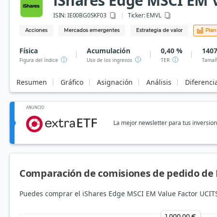
iShares Edge MSCI EM V
ISIN:
IE00BG0SKF03
Ticker:
EMVL
Acciones
Mercados emergentes
Estrategia de valor
Plan
Física
Acumulación
0,40 %
1407
Figura del índice
Uso de los ingresos
TER
Tamañ
Resumen
Gráfico
Asignación
Análisis
Diferenci
ANUNCIO
La mejor newsletter para tus inversio
Comparación de comisiones de pedido de 
Puedes comprar el iShares Edge MSCI EM Value Factor UCITS
1.000,00 €