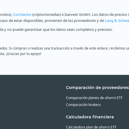
fondos),
CoinGecko
(criptomonedas) e Isarvest GmbH. Los datos de precios s
n caso de estar disponibles, provienen de los proveedores y de
Lang & Schwa
a y no puede garantizar que los datos sean completos y precisos.
liados. Si compras o realizas una transacción a través de este enlace, recibimo
ita. ¡Gracias por tu apoyo!
Comparación de proveedores
Comparación planes de ahorro ETF
Comparación brokers
Calculadora financiera
Calculadora plan de ahorro ETF