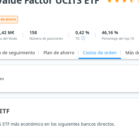
alue Factor UCITS ETF
 de ahorro
,42 M€
158
0,42 %
46,16 %
o del fondo
Número de posiciones
TD
Porcentaje del top 10
a de seguimiento
Plan de ahorro
Costos de orden
Más de
nes
ETF
 ETF más económico en los siguientes bancos directos.