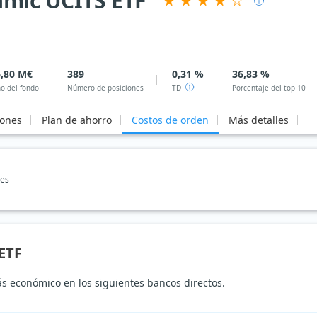
amic UCITS ETF
,80 M€
389
0,31 %
36,83 %
o del fondo
Número de posiciones
TD
Porcentaje del top 10
iones
Plan de ahorro
Costos de orden
Más detalles
nes
ETF
s económico en los siguientes bancos directos.