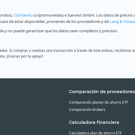
fondos),
CoinGecko
(criptomonedas) e Isarvest GmbH. Los datos de precios s
n caso de estar disponibles, provienen de los proveedores y de
Lang & Schwa
a y no puede garantizar que los datos sean completos y precisos.
liados. Si compras o realizas una transacción a través de este enlace, recibimo
ita. ¡Gracias por tu apoyo!
Comparación de proveedores
Comparación planes de ahorro ETF
Comparación brokers
Calculadora financiera
Calculadora plan de ahorro ETF