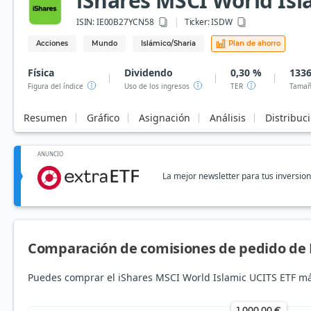
iShares MSCI World Isl
ISIN:
IE00B27YCN58
Ticker:
ISDW
Acciones
Mundo
Islámico/Sharia
Plan de ahorro
Física
Dividendo
0,30 %
1336
Figura del índice
Uso de los ingresos
TER
Tamañ
Resumen
Gráfico
Asignación
Análisis
Distribuc
ANUNCIO
La mejor newsletter para tus inversio
Comparación de comisiones de pedido de 
Puedes comprar el iShares MSCI World Islamic UCITS ETF má
1.000,00 €