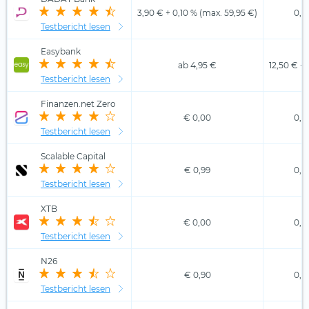
3,90 € + 0,10 % (max. 59,95 €)
0,0
Testbericht lesen
Easybank
ab 4,95 €
12,50 € +
Testbericht lesen
Finanzen.net Zero
€ 0,00
0,0
Testbericht lesen
Scalable Capital
€ 0,99
0,0
Testbericht lesen
XTB
€ 0,00
0,0
Testbericht lesen
N26
€ 0,90
0,0
Testbericht lesen