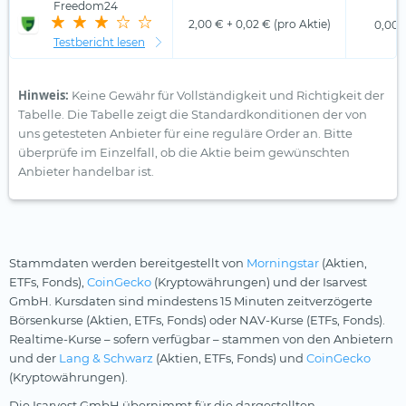
Freedom24
2,00 € + 0,02 € (pro Aktie)
0,00 
Testbericht lesen
Hinweis:
Keine Gewähr für Vollständigkeit und Richtigkeit der
Tabelle. Die Tabelle zeigt die Standardkonditionen der von
uns getesteten Anbieter für eine reguläre Order an. Bitte
überprüfe im Einzelfall, ob die Aktie beim gewünschten
Anbieter handelbar ist.
Stammdaten werden bereitgestellt von
Morningstar
(Aktien,
ETFs, Fonds),
CoinGecko
(Kryptowährungen) und der Isarvest
GmbH. Kursdaten sind mindestens 15 Minuten zeitverzögerte
Börsenkurse (Aktien, ETFs, Fonds) oder NAV-Kurse (ETFs, Fonds).
Realtime-Kurse – sofern verfügbar – stammen von den Anbietern
und der
Lang & Schwarz
(Aktien, ETFs, Fonds) und
CoinGecko
(Kryptowährungen).
Die Isarvest GmbH übernimmt für die dargestellten