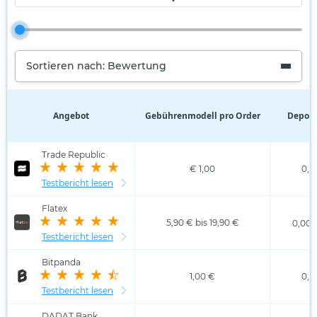
Sortieren nach: Bewertung
Angebot
Gebührenmodell pro Order
Depot
Trade Republic
€ 1,00
0,0
Testbericht lesen
Flatex
5,90 € bis 19,90 €
0,00 
Testbericht lesen
Bitpanda
1,00 €
0,0
Testbericht lesen
DADAT Bank