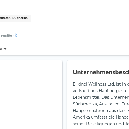
ialitäten & Generika
nrendite
sten
Unternehmensbesc
Elixinol Wellness Ltd. ist i
verkauft aus Hanf hergeste
Lebensmittel. Das Unterne
Südamerika, Australien, Eu
Haupteinnahmen aus dem 
Amerika umfasst die Handels
seiner Beteiligungen und J