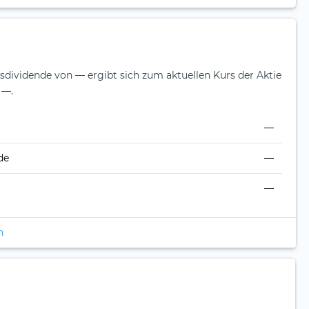
esdividende von — ergibt sich zum aktuellen Kurs der Aktie
 —.
—
de
—
—
n