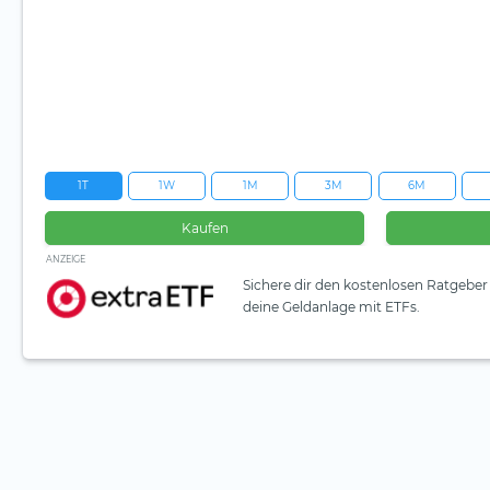
1T
1W
1M
3M
6M
Kaufen
ANZEIGE
Sichere dir den kostenlosen Ratgeber 
deine Geldanlage mit ETFs.