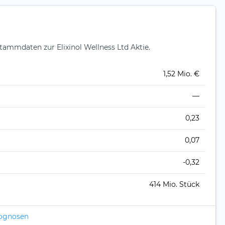
ammdaten zur Elixinol Wellness Ltd Aktie.
1,52 Mio. €
—
0,23
0,07
-0,32
414 Mio. Stück
rognosen