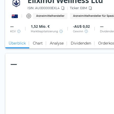
Elixinol Wellness Ltd
ISIN:
AU000000EXL4
Ticker:
E8M
Arzneimittelhersteller
Arzneimittelhersteller für Spez
—
1,52 Mio. €
-AU$ 0,02
—
KGV
Marktkapitalisierung
Gewinn
Dividende
Überblick
Chart
Analyse
Dividenden
Orderko
—