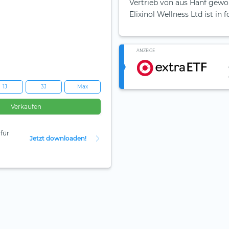
Vertrieb von aus Hanf gew
Elixinol Wellness Ltd ist in
ANZEIGE
1J
3J
Max
Verkaufen
für
Jetzt downloaden!