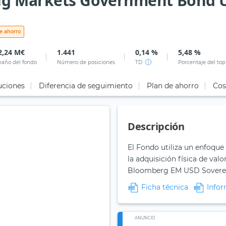
g Markets Government Bond UC
e ahorro
2,24 M€
1.441
0,14 %
5,48 %
año del fondo
Número de posiciones
TD
Porcentaje del top
uciones
Diferencia de seguimiento
Plan de ahorro
Cos
Descripción
El Fondo utiliza un enfoque 
la adquisición física de valor
Bloomberg EM USD Sovereign
Ficha técnica
Infor
ANUNCIO