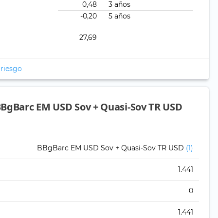
0,48
3 años
-0,20
5 años
27,69
 riesgo
BBgBarc EM USD Sov + Quasi-Sov TR USD
BBgBarc EM USD Sov + Quasi-Sov TR USD
(1)
1.441
0
1.441