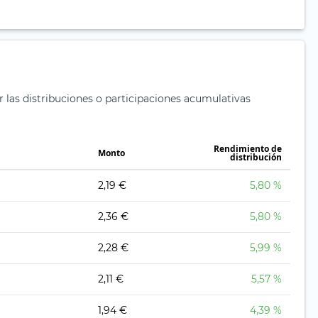
r las distribuciones o participaciones acumulativas
Rendimiento de
Monto
distribución
2,19 €
5,80 %
2,36 €
5,80 %
2,28 €
5,99 %
2,11 €
5,57 %
1,94 €
4,39 %