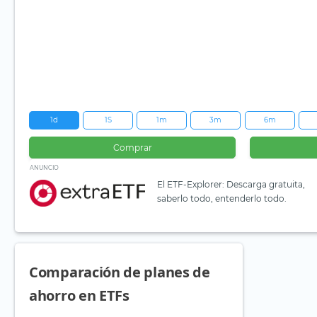
1d
1S
1m
3m
6m
Comprar
ANUNCIO
El ETF-Explorer: Descarga gratuita,
saberlo todo, entenderlo todo.
Comparación de planes de
ahorro en ETFs