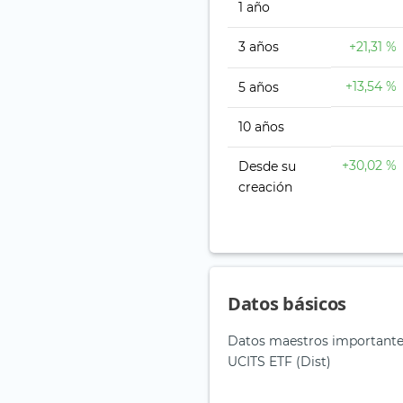
1 año
3 años
+21,31 %
+13,54 %
5 años
10 años
+30,02 %
Desde su
creación
Datos básicos
Datos maestros important
UCITS ETF (Dist)