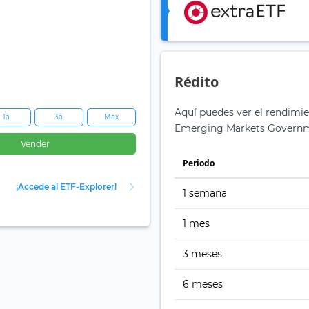
Rédito
Aquí puedes ver el rendimi
1a
3a
Max
Emerging Markets Governme
Vender
Periodo
¡Accede al ETF-Explorer!
1 semana
1 mes
3 meses
6 meses