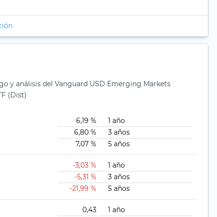
ción
esgo y análisis del Vanguard USD Emerging Markets
F (Dist)
6,19 %
1 año
6,80 %
3 años
7,07 %
5 años
-3,03 %
1 año
-5,31 %
3 años
-21,99 %
5 años
0,43
1 año