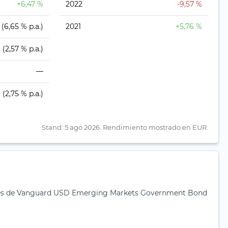
+6,47 %
2022
-9,57 %
(6,65 % p.a.)
2021
+5,76 %
(2,57 % p.a.)
—
(2,75 % p.a.)
Stand: 5 ago 2026.
Rendimiento mostrado en EUR.
es de Vanguard USD Emerging Markets Government Bond