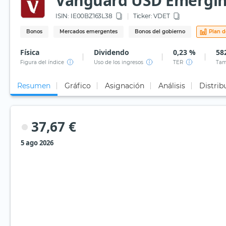
Vanguard USD Emergin
ISIN:
IE00BZ163L38
Ticker:
VDET
Bonos
Mercados emergentes
Bonos del gobierno
Plan d
Física
Dividendo
0,23 %
58
Figura del índice
Uso de los ingresos
TER
Tam
Resumen
Gráfico
Asignación
Análisis
Distrib
37,67 €
5 ago 2026