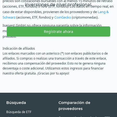
precios son cotizaciones bursátiles con al menos 15 minutos de retraso
inversiones de nivel profesional.
(acciones, ETF, fondos) o NAV (ETF, fondos). Los datos en tiempo real, en
caso de estar disponibles, provienen de los proveedores y de
Lang &
Schwarz
(acciones, ETF, fondos) y
CoinGecko
(criptomonedas).
Isarvest GmbH no ofrece ninguna garantía sobre la información
mostrada y no puede garantizar que los datos sean completos y
Regístrate ahora
precisos.
Indicación de afiliados
Los enlaces marcados con un asterisco (*) son enlaces publicitarios o de
afiliados. Si compras o realizas una transacción a través de este enlace,
recibimos una compensación del proveedor. Esto no te genera ninguna
desventaja o coste adicional. Utilizamos estos ingresos para financiar
nuestra oferta gratuita. ¡Gracias por tu apoyo!
Búsqueda
Comparación de
proveedores
Búsqueda de ETF