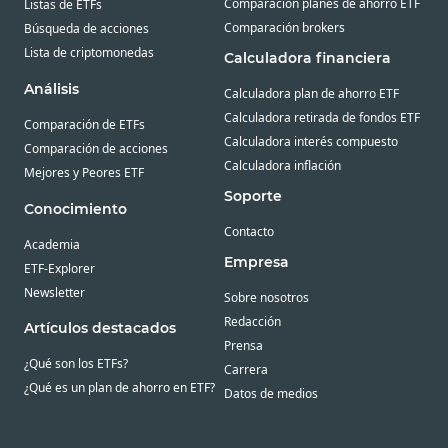
Comparación planes de ahorro ETF
Listas de ETFs
Comparación brokers
Búsqueda de acciones
Lista de criptomonedas
Calculadora financiera
Análisis
Calculadora plan de ahorro ETF
Calculadora retirada de fondos ETF
Comparación de ETFs
Calculadora interés compuesto
Comparación de acciones
Calculadora inflación
Mejores y Peores ETF
Soporte
Conocimiento
Contacto
Academia
Empresa
ETF-Explorer
Newsletter
Sobre nosotros
Redacción
Artículos destacados
Prensa
¿Qué son los ETFs?
Carrera
¿Qué es un plan de ahorro en ETF?
Datos de medios