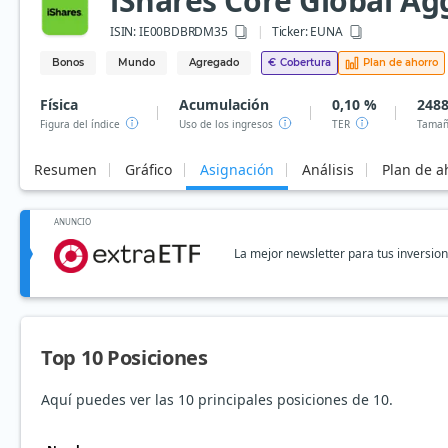
iShares Core Global A
ISIN:
IE00BDBRDM35
Ticker:
EUNA
Bonos
Mundo
Agregado
€
Cobertura
Plan de ahorro
Física
Acumulación
0,10 %
2488
Figura del índice
Uso de los ingresos
TER
Tamañ
Resumen
Gráfico
Asignación
Análisis
Plan de a
ANUNCIO
La mejor newsletter para tus inversio
Top 10 Posiciones
Aquí puedes ver las 10 principales posiciones de 10.