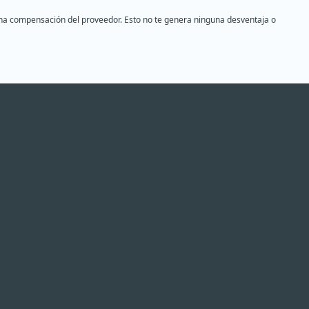
s una compensación del proveedor. Esto no te genera ninguna desventaja o