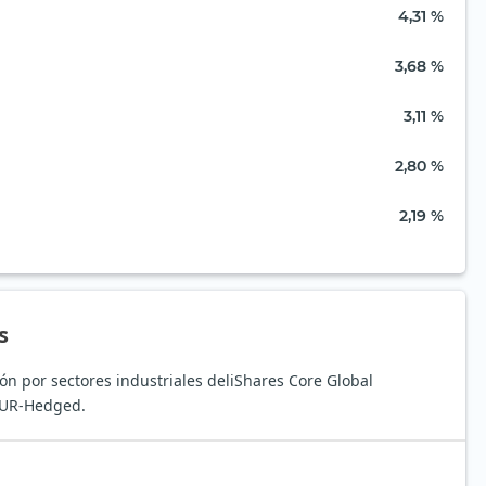
4,31 %
3,68 %
3,11 %
2,80 %
2,19 %
s
ión por sectores industriales deliShares Core Global
EUR-Hedged.