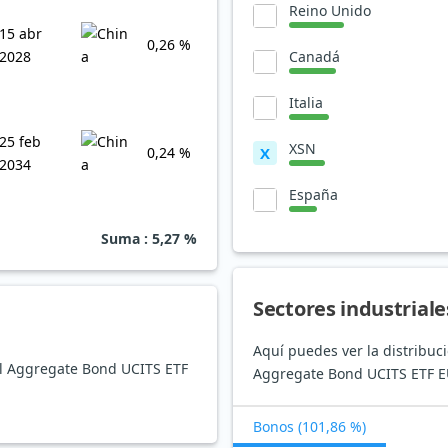
Reino Unido
15 abr
0,26 %
Canadá
2028
Italia
25 feb
XSN
0,24 %
X
2034
España
Suma
: 5,27 %
Sectores industriale
Aquí puedes ver la distribuc
bal Aggregate Bond UCITS ETF
Aggregate Bond UCITS ETF 
Bonos (101,86 %)