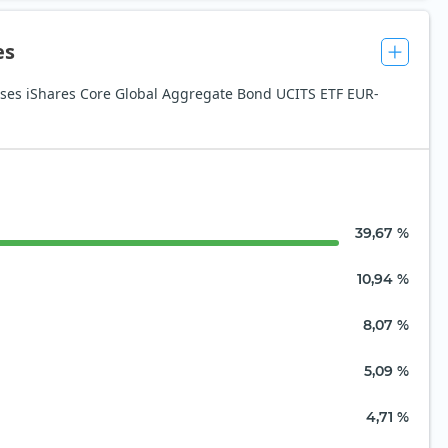
es
aíses iShares Core Global Aggregate Bond UCITS ETF EUR-
39,67 %
10,94 %
8,07 %
5,09 %
4,71 %