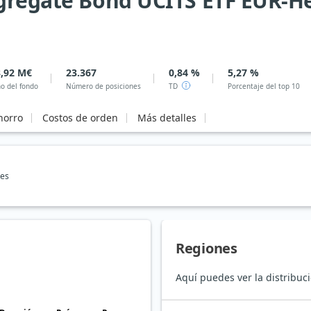
ggregate Bond UCITS ETF EUR-
,92 M€
23.367
0,84 %
5,27 %
o del fondo
Número de posiciones
TD
Porcentaje del top 10
horro
Costos de orden
Más detalles
nes
Regiones
Aquí puedes ver la distribuc