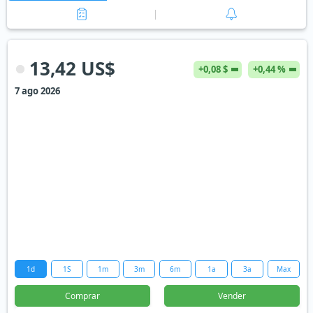
13,42 US$
+0,08 $
+0,44 %
7 ago 2026
1d
1S
1m
3m
6m
1a
3a
Max
Comprar
Vender