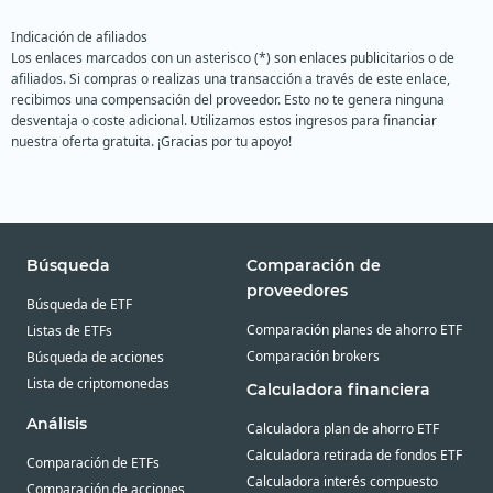
Indicación de afiliados
Los enlaces marcados con un asterisco (*) son enlaces publicitarios o de
afiliados. Si compras o realizas una transacción a través de este enlace,
recibimos una compensación del proveedor. Esto no te genera ninguna
desventaja o coste adicional. Utilizamos estos ingresos para financiar
nuestra oferta gratuita. ¡Gracias por tu apoyo!
Búsqueda
Comparación de
proveedores
Búsqueda de ETF
Comparación planes de ahorro ETF
Listas de ETFs
Comparación brokers
Búsqueda de acciones
Lista de criptomonedas
Calculadora financiera
Análisis
Calculadora plan de ahorro ETF
Calculadora retirada de fondos ETF
Comparación de ETFs
Calculadora interés compuesto
Comparación de acciones