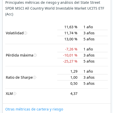
Principales métricas de riesgo y análisis del State Street
SPDR MSCI All Country World Investable Market UCITS ETF
(Acc)
11,63 %
1 año
Volatilidad
11,74 %
3 años
13,00 %
5 años
-7,26 %
1 año
Pérdida máxima
-10,01 %
3 años
-25,27 %
5 años
1,29
1 año
Ratio de Sharpe
1,00
3 años
0,50
5 años
XLM
4,37
Otras métricas de cartera y riesgo