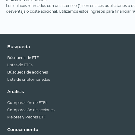
Marcas sólidas
Los enlaces marcados con un asterisco (*) son enlaces publicitarios o d
Master Limited
desventaja o coste adicional. Utilizamos estos ingresos para financiar nu
Partnerships (MLP)
Metaverso
Millennials
Minas de oro
Búsqueda
Minas de plata
Búsqueda de ETF
Multi-Asset
Listas de ETFs
Búsqueda de acciones
Pagos digitales
Lista de criptomonedas
Principios cristianos
Análisis
Private Equity
Comparación de ETFs
Química
Comparación de acciones
Salud
Mejores y Peores ETF
Salud
Conocimiento