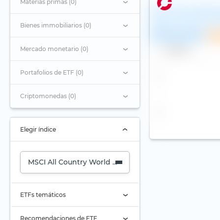
Materias primas (0)
State Street SPDR M
Country World Inves
Market UCITS ETF (A
Bienes immobiliarios (0)
Recomendación
Mercado monetario (0)
Nombre
Portafolios de ETF (0)
Criptomonedas (0)
Elegir índice
MSCI All Country World Investable Market (ACWI IMI) (
ETFs temáticos
Acciones petroleras
Recomendaciones de ETF