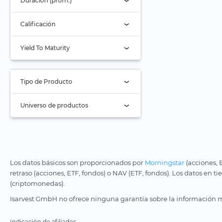
Duración (prom.)
Vanguard
Foso
Virtune
Calificación
Hidrógeno
WisdomTree
AAA
Yield To Maturity
Igualdad de género
Xtrackers
AA
Industria de
alimentación y bebidas
YourIndex
A
Tipo de Producto
Industria de defensa
BBB
Solo ETF activos (0)
Infraestructura
Universo de productos
BB
Infraestructuras
ETC
digitales y conectividad
B
Todos
ETF (2)
Inteligencia artificial
Inferior a B
Long-Only (1x)
Stock Tracker
Islam
No clasificado (2)
Los datos básicos son proporcionados por
Morningstar
(acciones, 
Long Leveraged
Logística de comercio
retraso (acciones, ETF, fondos) o NAV (ETF, fondos). Los datos en t
electrónico
(criptomonedas).
Corto
Lujo y estilo de vida
Isarvest GmbH no ofrece ninguna garantía sobre la información m
Apalancamiento corto
Madera
Indicación de afiliados