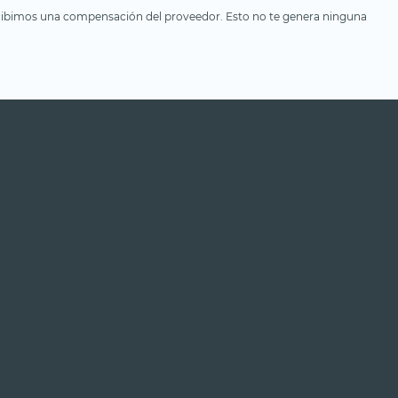
, recibimos una compensación del proveedor. Esto no te genera ninguna