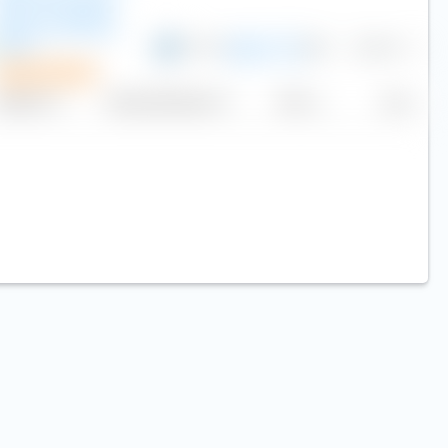
MSCI All Country
World Investable
Market UCITS ETF
(Dist)
0,17 %
200
12,34 €
USD
F
Plan de ahorro
Replicación
Volumen (millones de €)
Precio
Hoy