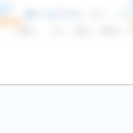
SCI All
table
cc)
0,17 %
6.996
11,52 €
+0,00 %
USD
F
Plan de ahorro
Proveedor
TER
Moneda
Distribución
2)