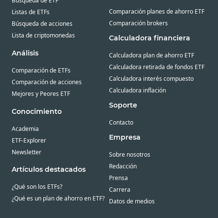
Búsqueda de ETF
Comparación planes de ahorro ETF
Listas de ETFs
Comparación brokers
Búsqueda de acciones
Lista de criptomonedas
Calculadora financiera
Análisis
Calculadora plan de ahorro ETF
Calculadora retirada de fondos ETF
Comparación de ETFs
Calculadora interés compuesto
Comparación de acciones
Calculadora inflación
Mejores y Peores ETF
Soporte
Conocimiento
Contacto
Academia
Empresa
ETF-Explorer
Newsletter
Sobre nosotros
Redacción
Artículos destacados
Prensa
¿Qué son los ETFs?
Carrera
¿Qué es un plan de ahorro en ETF?
Datos de medios