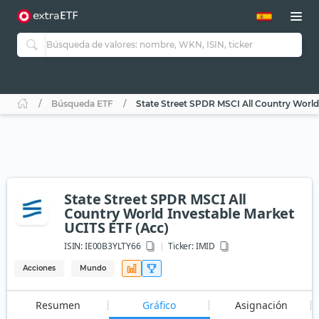
Búsqueda ETF
State Street SPDR MSCI All Country World
State Street SPDR MSCI All
Country World Investable Market
UCITS ETF (Acc)
ISIN:
IE00B3YLTY66
Ticker:
IMID
Acciones
Mundo
Resumen
Gráfico
Asignación