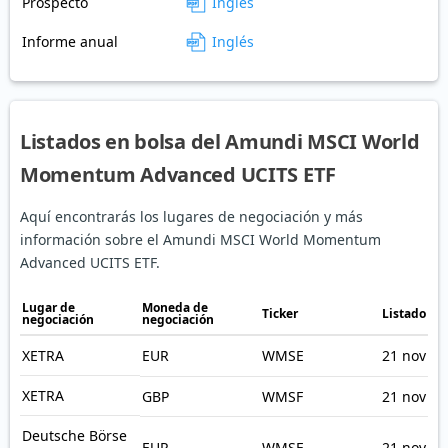
Prospecto
Inglés
Informe anual
Inglés
Listados en bolsa del Amundi MSCI World
Momentum Advanced UCITS ETF
Aquí encontrarás los lugares de negociación y más
información sobre el Amundi MSCI World Momentum
Advanced UCITS ETF.
Lugar de
Moneda de
Ticker
Listado en
negociación
negociación
XETRA
EUR
WMSE
21 nov 20
XETRA
GBP
WMSF
21 nov 20
Deutsche Börse
EUR
WMSE
21 nov 20