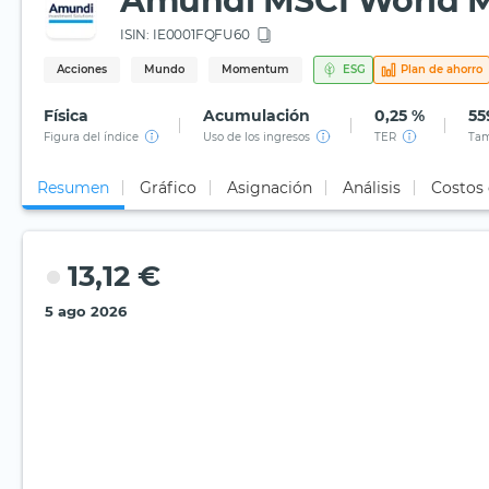
Amundi MSCI World 
ISIN:
IE0001FQFU60
Acciones
Mundo
Momentum
ESG
Plan de ahorro
Física
Acumulación
0,25 %
55
Figura del índice
Uso de los ingresos
TER
Tam
Resumen
Gráfico
Asignación
Análisis
Costos
13,12 €
5 ago 2026