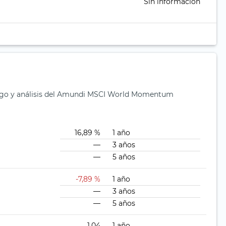
Sin información
esgo y análisis del Amundi MSCI World Momentum
16,89 %
1 año
—
3 años
—
5 años
-7,89 %
1 año
—
3 años
—
5 años
1,04
1 año