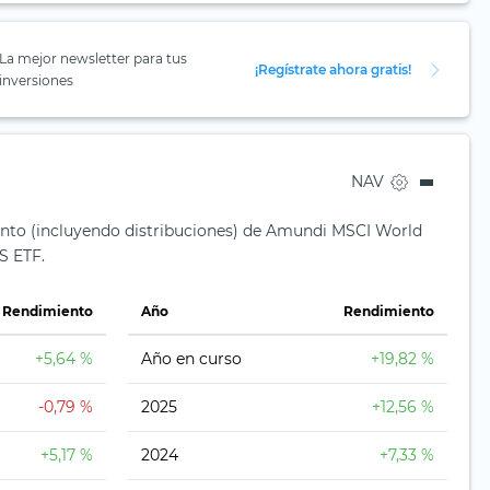
La mejor newsletter para tus
¡Regístrate ahora gratis!
inversiones
NAV
ento (incluyendo distribuciones) de Amundi MSCI World
 ETF.
Rendimiento
Año
Rendimiento
+5,64 %
Año en curso
+19,82 %
-0,79 %
2025
+12,56 %
+5,17 %
2024
+7,33 %