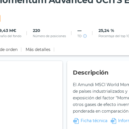
Momentum Advanced UCITS 
9,43 M€
220
—
25,24 %
año del fondo
Número de posiciones
TD
Porcentaje del top 1
 de orden
Más detalles
Descripción
El Amundi MSCI World Mom
de países industrializados 
exposición del factor "Mome
otros gases de efecto inver
ponderada en comparación co
Ficha técnica
Infor