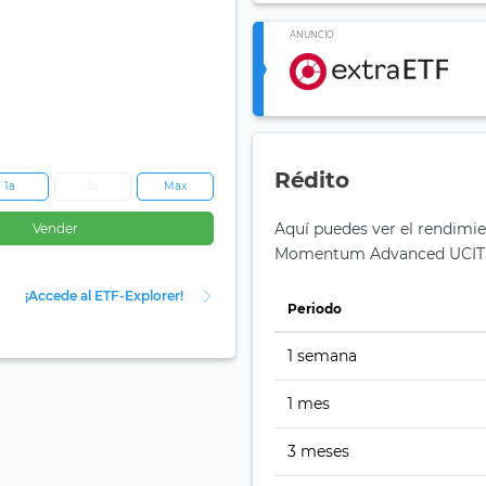
ANUNCIO
Rédito
1a
3a
Max
Aquí puedes ver el rendimi
Vender
Momentum Advanced UCITS
¡Accede al ETF-Explorer!
Periodo
1 semana
1 mes
3 meses