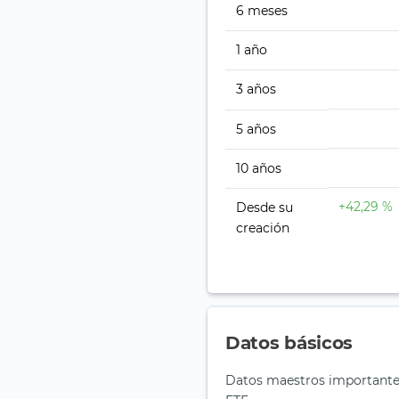
6 meses
1 año
3 años
5 años
10 años
+42,29 %
Desde su
creación
Datos básicos
Datos maestros importan