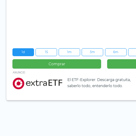
1d
1S
1m
3m
6m
Comprar
ANUNCIO
El ETF-Explorer: Descarga gratuita,
saberlo todo, entenderlo todo.