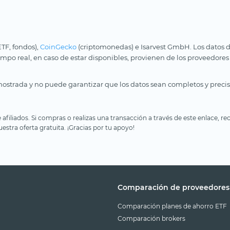
ETF, fondos),
CoinGecko
(criptomonedas) e Isarvest GmbH. Los datos d
iempo real, en caso de estar disponibles, provienen de los proveedores
ostrada y no puede garantizar que los datos sean completos y precis
e afiliados. Si compras o realizas una transacción a través de este enlace
estra oferta gratuita. ¡Gracias por tu apoyo!
Comparación de proveedores
Comparación planes de ahorro ETF
Comparación brokers