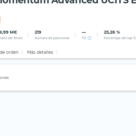
Momentum Advanced UCITS 
9,99 M€
219
—
25,26 %
año del fondo
Número de posiciones
TD
Porcentaje del top 1
 de orden
Más detalles
iones