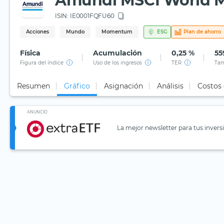
Amundi MSCI World 
ISIN:
IE0001FQFU60
Acciones
Mundo
Momentum
ESG
Plan de ahorro
Física
Acumulación
0,25 %
55
Figura del índice
Uso de los ingresos
TER
Tam
Resumen
Gráfico
Asignación
Análisis
Costos
ANUNCIO
La mejor newsletter para tus invers