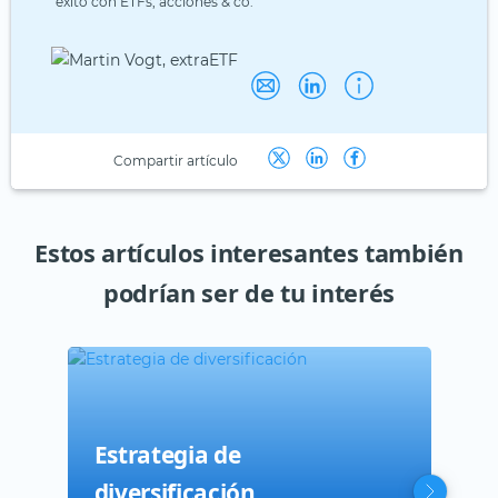
éxito con ETFs, acciones & co.
Compartir artículo
Estos artículos interesantes también
podrían ser de tu interés
Estrategia de
El 
¿Qu
diversificación
cóm