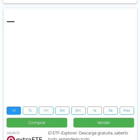
—
1d
1S
1m
3m
6m
1a
3a
Max
Comprar
Vender
El ETF-Explorer: Descarga gratuita, saberlo
ANUNCIO
todo, entenderlo todo.