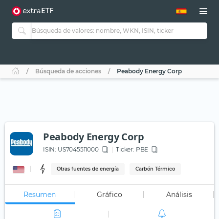
Búsqueda de acciones
Peabody Energy Corp
Peabody Energy Corp
ISIN:
US7045511000
Ticker:
PBE
Otras fuentes de energía
Carbón Térmico
Resumen
Gráfico
Análisis