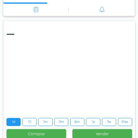
—
1d
1S
1m
3m
6m
1a
3a
Max
Comprar
Vender