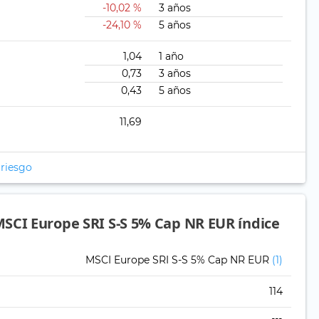
-10,02 %
3 años
-24,10 %
5 años
1,04
1 año
0,73
3 años
0,43
5 años
11,69
 riesgo
SCI Europe SRI S-S 5% Cap NR EUR índice
MSCI Europe SRI S-S 5% Cap NR EUR
(1)
114