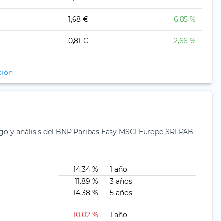
1,68 €
6,85 %
0,81 €
2,66 %
ción
sgo y análisis del BNP Paribas Easy MSCI Europe SRI PAB
14,34 %
1 año
11,89 %
3 años
14,38 %
5 años
-10,02 %
1 año