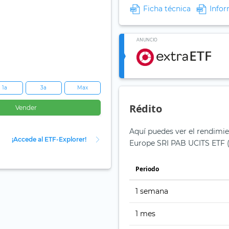
Ficha técnica
Infor
ANUNCIO
1a
3a
Max
Rédito
Vender
Aquí puedes ver el rendimi
¡Accede al ETF-Explorer!
Europe SRI PAB UCITS ETF (
Periodo
1 semana
1 mes