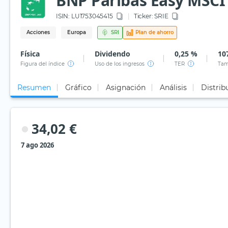
BNP Paribas Easy MSCI 
ISIN:
LU1753045415
Ticker:
SRIE
Acciones
Europa
SRI
Plan de ahorro
Física
Dividendo
0,25 %
10
Figura del índice
Uso de los ingresos
TER
Tam
Resumen
Gráfico
Asignación
Análisis
Distrib
34,02 €
7 ago 2026