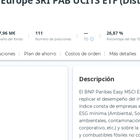
Europe SRI PAB UCITS ETF (Dist
7,96 M€
111
—
26,87 %
año del fondo
Número de posiciones
TD
Porcentaje del top 1
uciones
Plan de ahorro
Costos de orden
Más detalles
Descripción
El BNP Paribas Easy MSCI 
replicar el desempeño del í
índice consta de empresas e
ESG mínima (Ambiental, Soc
ambientales, contaminación
corporativo, etc.) y sobre l
y combustibles fósiles no c