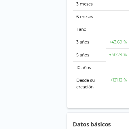
3 meses
6 meses
1 año
3 años
+43,69 %
+40,24 %
5 años
10 años
+121,12 %
Desde su
creación
Datos básicos