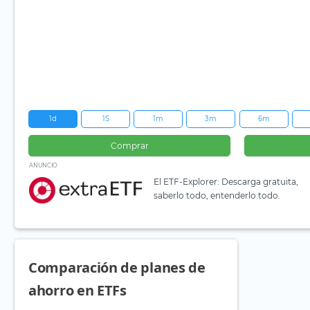
1d
1S
1m
3m
6m
Comprar
ANUNCIO
El ETF-Explorer: Descarga gratuita,
saberlo todo, entenderlo todo.
Comparación de planes de
ahorro en ETFs