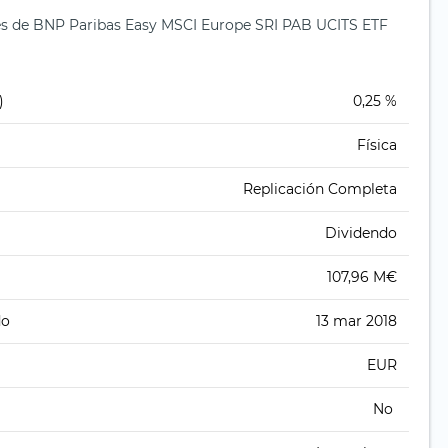
s de BNP Paribas Easy MSCI Europe SRI PAB UCITS ETF
)
0,25 %
Física
Replicación Completa
Dividendo
107,96 M€
do
13 mar 2018
EUR
No