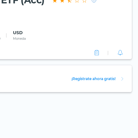
ETF (Acc)
USD
0
Moneda
¡Regístrate ahora gratis!