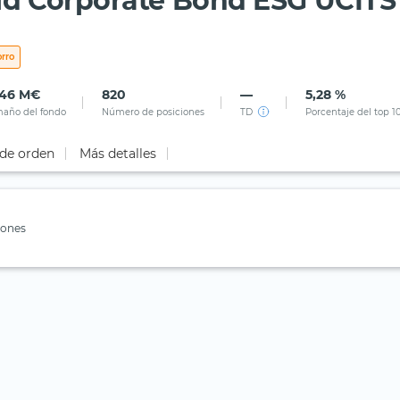
d Corporate Bond ESG UCITS 
rro
,46 M€
820
—
5,28 %
año del fondo
Número de posiciones
TD
Porcentaje del top 1
 de orden
Más detalles
iones