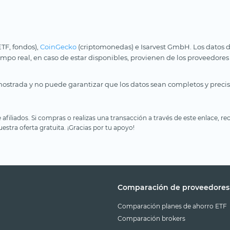
ETF, fondos),
CoinGecko
(criptomonedas) e Isarvest GmbH. Los datos d
iempo real, en caso de estar disponibles, provienen de los proveedores
ostrada y no puede garantizar que los datos sean completos y precis
e afiliados. Si compras o realizas una transacción a través de este enlace
estra oferta gratuita. ¡Gracias por tu apoyo!
Comparación de proveedores
Comparación planes de ahorro ETF
Comparación brokers