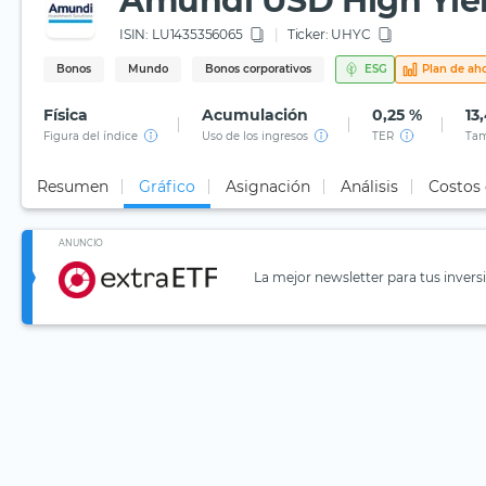
Amundi USD High Yiel
ISIN:
LU1435356065
Ticker:
UHYC
Bonos
Mundo
Bonos corporativos
ESG
Plan de aho
Física
Acumulación
0,25 %
13
Figura del índice
Uso de los ingresos
TER
Tam
Resumen
Gráfico
Asignación
Análisis
Costos
ANUNCIO
La mejor newsletter para tus invers