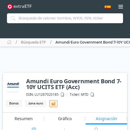
Búsqueda ETF
Amundi Euro Government Bond 7-10Y UCI
Amundi Euro Government Bond 7-
10Y UCITS ETF (Acc)
ISIN:
LU1287023185
Ticker:
MTD
Bonos
zona euro
Resumen
Gráfico
Asignación