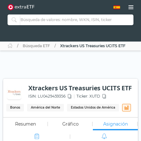
Búsqueda ETF
Xtrackers US Treasuries UCITS ETF
Xtrackers US Treasuries UCITS ETF
ISIN:
LU0429459356
Ticker:
XUTD
Bonos
América del Norte
Estados Unidos de América
Resumen
Gráfico
Asignación