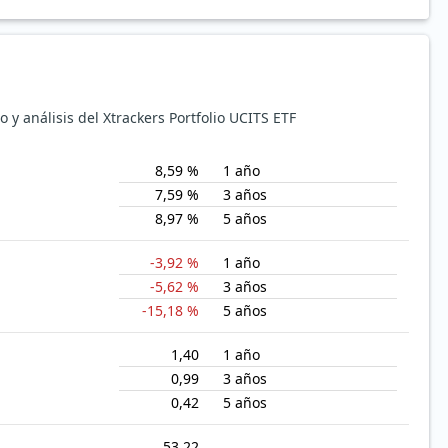
o y análisis del Xtrackers Portfolio UCITS ETF
8,59 %
1 año
7,59 %
3 años
8,97 %
5 años
-3,92 %
1 año
-5,62 %
3 años
-15,18 %
5 años
1,40
1 año
0,99
3 años
0,42
5 años
53,22