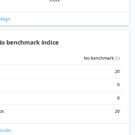
riesgo
No benchmark índice
No benchmark
(1)
20
0
0
os
20
sición