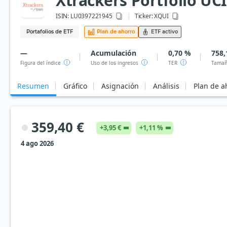
Xtrackers Portfolio UC
ISIN:
LU0397221945
Ticker:
XQUI
Portafolios de ETF
Plan de ahorro
ETF activo
—
Acumulación
0,70 %
758,
Figura del índice
Uso de los ingresos
TER
Tamañ
Resumen
Gráfico
Asignación
Análisis
Plan de a
359,40 €
+3,95 €
+1,11 %
4 ago 2026