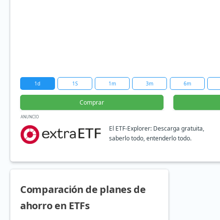
1d
1S
1m
3m
6m
Comprar
ANUNCIO
El ETF-Explorer: Descarga gratuita,
saberlo todo, entenderlo todo.
Comparación de planes de
ahorro en ETFs