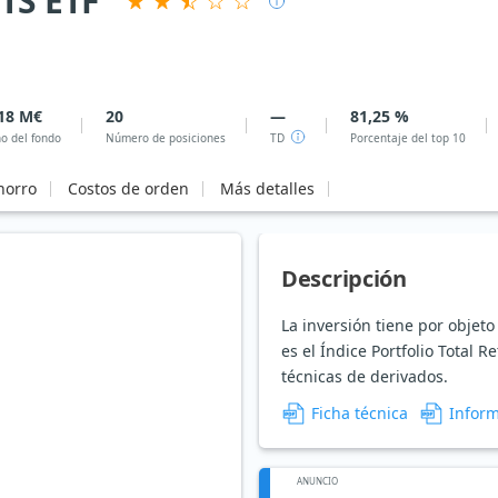
ITS ETF
18 M€
20
—
81,25 %
o del fondo
Número de posiciones
TD
Porcentaje del top 10
horro
Costos de orden
Más detalles
Descripción
La inversión tiene por objet
es el Índice Portfolio Total R
técnicas de derivados.
Ficha técnica
Inform
ANUNCIO