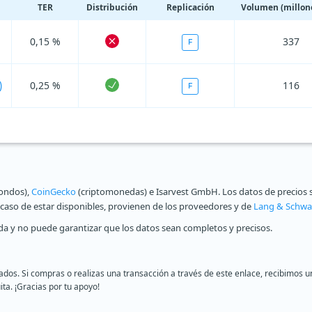
TER
Distribución
Replicación
Volumen (millone
0,15 %
337
F
0,25 %
116
)
F
fondos),
CoinGecko
(criptomonedas) e Isarvest GmbH. Los datos de precios s
n caso de estar disponibles, provienen de los proveedores y de
Lang & Schwa
a y no puede garantizar que los datos sean completos y precisos.
liados. Si compras o realizas una transacción a través de este enlace, recibimo
ita. ¡Gracias por tu apoyo!