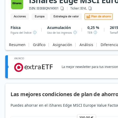
iShares Edge MSCI Euro
ISIN:
IE00BQN1K901
Ticker:
IEVL
Acciones
Europa
Estrategia de valor
Plan de ahorro
Física
Acumulación
0,25 %
2615
Figura del índice
Uso de los ingresos
TER
Tamañ
Resumen
Gráfico
Asignación
Análisis
Diferenci
ANUNCIO
La mejor newsletter para tus inversio
Las mejores condiciones de plan de ahorro
Puedes ahorrar en el iShares Edge MSCI Europe Value Factor 
100,00 €