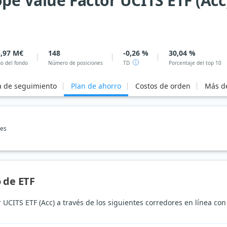
pe Value Factor UCITS ETF (Acc
,97 M€
148
-0,26 %
30,04 %
o del fondo
Número de posiciones
TD
Porcentaje del top 10
a de seguimiento
Plan de ahorro
Costos de orden
Más de
nes
 de ETF
UCITS ETF (Acc) a través de los siguientes corredores en línea con