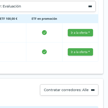
: Evaluación
 ETF 100,00 €
ETF en promoción
Ir a la oferta *
Ir a la oferta *
Contratar corredores: Alle