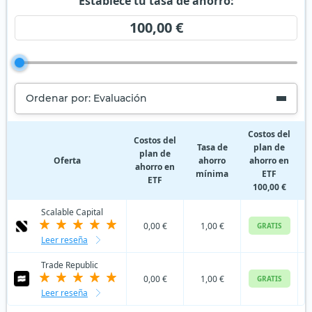
Establece tu tasa de ahorro:
100,00 €
Ordenar por: Evaluación
Costos del
Costos del
Tasa de
plan de
plan de
Oferta
ahorro
ahorro en
ahorro en
p
mínima
ETF
ETF
100,00 €
Scalable Capital
0,00 €
1,00 €
GRATIS
Leer reseña
Trade Republic
0,00 €
1,00 €
GRATIS
Leer reseña