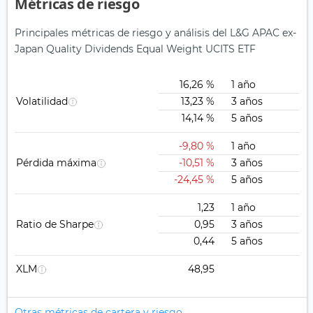
Métricas de riesgo
Principales métricas de riesgo y análisis del L&G APAC ex-
Japan Quality Dividends Equal Weight UCITS ETF
16,26 %
1 año
Volatilidad
13,23 %
3 años
14,14 %
5 años
-9,80 %
1 año
Pérdida máxima
-10,51 %
3 años
-24,45 %
5 años
1,23
1 año
Ratio de Sharpe
0,95
3 años
0,44
5 años
XLM
48,95
Otras métricas de cartera y riesgo