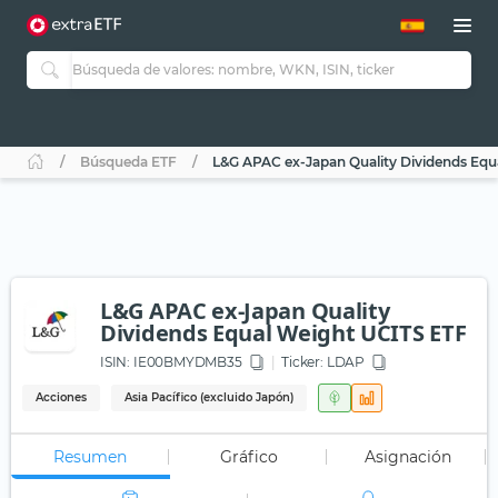
Búsqueda ETF
L&G APAC ex-Japan Quality Dividends Equ
L&G APAC ex-Japan Quality
Dividends Equal Weight UCITS ETF
ISIN:
IE00BMYDMB35
Ticker:
LDAP
Acciones
Asia Pacífico (excluido Japón)
Resumen
Gráfico
Asignación