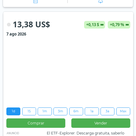
13,38 US$
+0,13 $
+0,79 %
7 ago 2026
1d
1S
1m
3m
6m
1a
3a
Max
Comprar
Vender
El ETF-Explorer: Descarga gratuita, saberlo
ANUNCIO