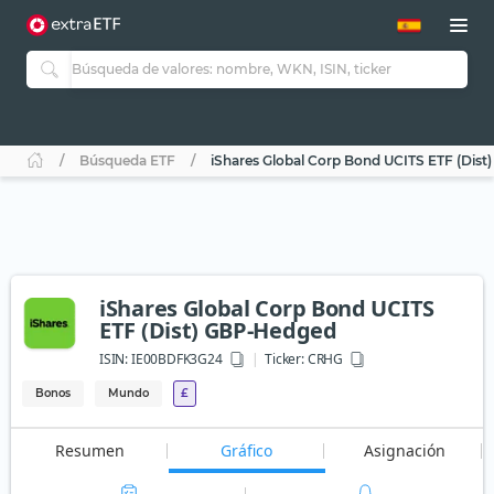
Búsqueda ETF
iShares Global Corp Bond UCITS ETF (Dis
iShares Global Corp Bond UCITS
ETF (Dist) GBP-Hedged
ISIN:
IE00BDFK3G24
Ticker:
CRHG
Bonos
Mundo
£
Resumen
Gráfico
Asignación