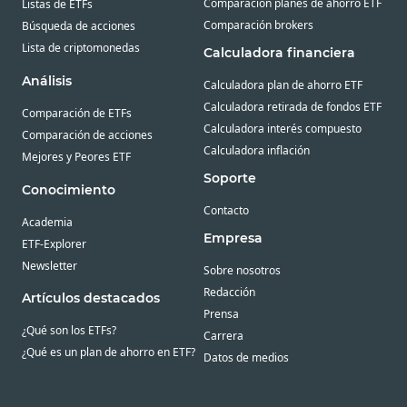
Comparación planes de ahorro ETF
Listas de ETFs
Comparación brokers
Búsqueda de acciones
Lista de criptomonedas
Calculadora financiera
Análisis
Calculadora plan de ahorro ETF
Calculadora retirada de fondos ETF
Comparación de ETFs
Calculadora interés compuesto
Comparación de acciones
Calculadora inflación
Mejores y Peores ETF
Soporte
Conocimiento
Contacto
Academia
Empresa
ETF-Explorer
Newsletter
Sobre nosotros
Redacción
Artículos destacados
Prensa
¿Qué son los ETFs?
Carrera
¿Qué es un plan de ahorro en ETF?
Datos de medios