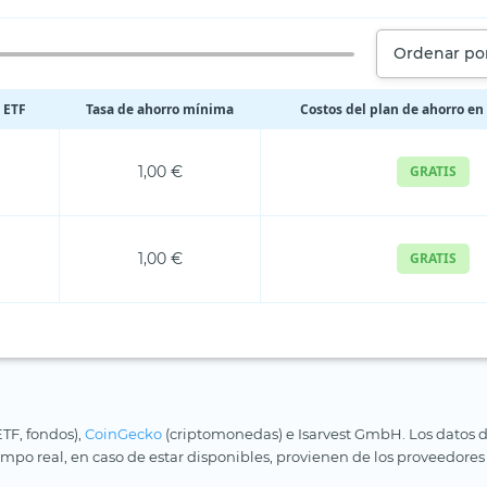
Ordenar por
 ETF
Tasa de ahorro mínima
Costos del plan de ahorro en
1,00 €
GRATIS
1,00 €
GRATIS
ETF, fondos),
CoinGecko
(criptomonedas) e Isarvest GmbH. Los datos d
iempo real, en caso de estar disponibles, provienen de los proveedores