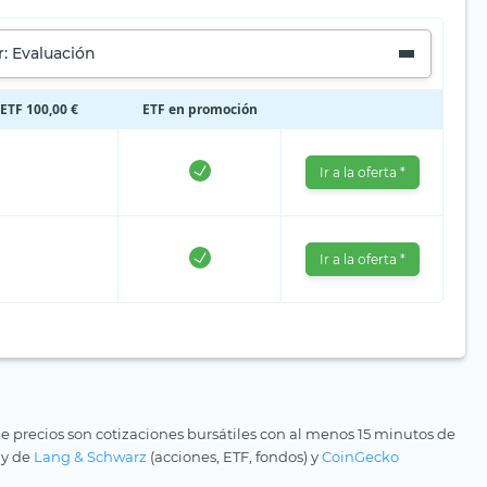
: Evaluación
 ETF 100,00 €
ETF en promoción
Ir a la oferta *
Ir a la oferta *
e precios son cotizaciones bursátiles con al menos 15 minutos de
 y de
Lang & Schwarz
(acciones, ETF, fondos) y
CoinGecko