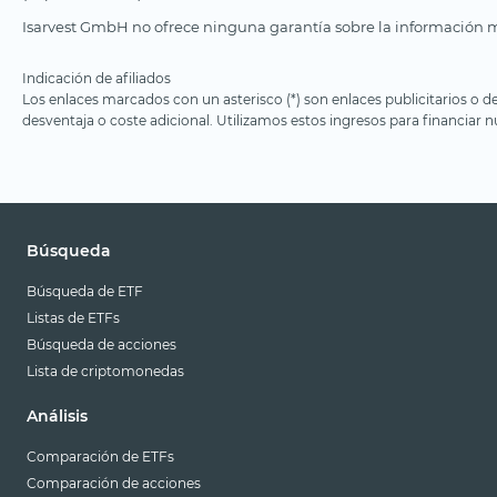
Isarvest GmbH no ofrece ninguna garantía sobre la información m
Indicación de afiliados
Los enlaces marcados con un asterisco (*) son enlaces publicitarios o d
desventaja o coste adicional. Utilizamos estos ingresos para financiar nu
Búsqueda
Búsqueda de ETF
Listas de ETFs
Búsqueda de acciones
Lista de criptomonedas
Análisis
Comparación de ETFs
Comparación de acciones