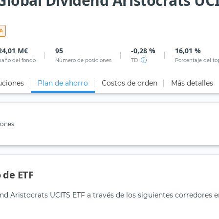
Global Dividend Aristocrats UC
o
24,01 M€
95
-0,28 %
16,01 %
año del fondo
Número de posiciones
TD
Porcentaje del to
uciones
Plan de ahorro
Costos de orden
Más detalles
iones
 de ETF
d Aristocrats UCITS ETF a través de los siguientes corredores 