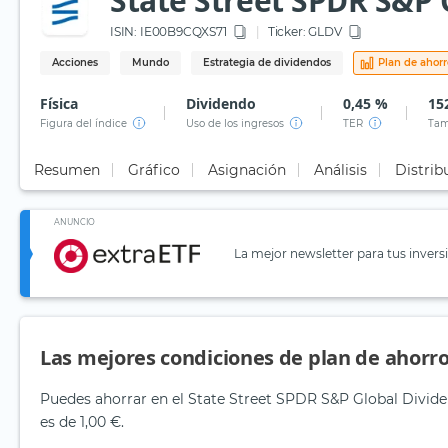
State Street SPDR S&P 
ISIN:
IE00B9CQXS71
Ticker:
GLDV
Acciones
Mundo
Estrategia de dividendos
Plan de ahorr
Física
Dividendo
0,45 %
15
Figura del índice
Uso de los ingresos
TER
Tam
Resumen
Gráfico
Asignación
Análisis
Distrib
ANUNCIO
La mejor newsletter para tus invers
Las mejores condiciones de plan de ahorro
Puedes ahorrar en el State Street SPDR S&P Global Dividen
es de 1,00 €.