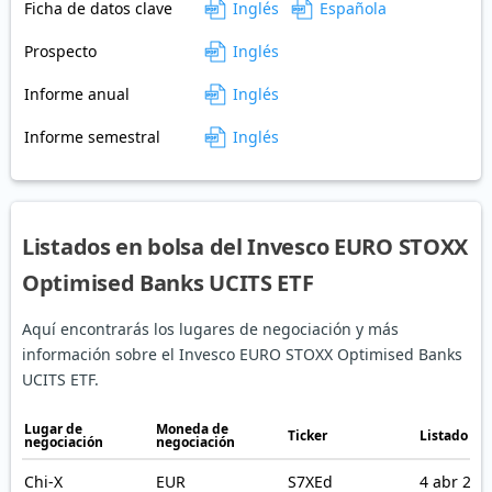
Ficha de datos clave
Inglés
Española
Prospecto
Inglés
Informe anual
Inglés
Informe semestral
Inglés
Listados en bolsa del Invesco EURO STOXX
Optimised Banks UCITS ETF
Aquí encontrarás los lugares de negociación y más
información sobre el Invesco EURO STOXX Optimised Banks
UCITS ETF.
Lugar de
Moneda de
Ticker
Listado en
negociación
negociación
Chi-X
EUR
S7XEd
4 abr 201