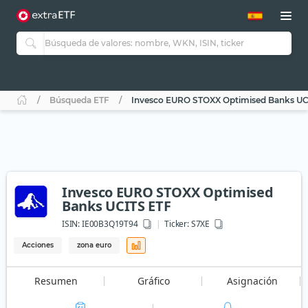
Búsqueda ETF
Invesco EURO STOXX Optimised Banks UC
Invesco EURO STOXX Optimised
Banks UCITS ETF
ISIN:
IE00B3Q19T94
Ticker:
S7XE
Acciones
zona euro
Resumen
Gráfico
Asignación