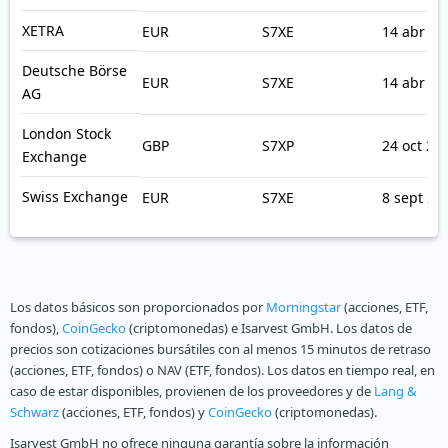
XETRA
EUR
S7XE
14 abr 20
Deutsche Börse
EUR
S7XE
14 abr 20
AG
London Stock
GBP
S7XP
24 oct 20
Exchange
Swiss Exchange
EUR
S7XE
8 sept 20
Los datos básicos son proporcionados por
Morningstar
(acciones, ETF,
fondos),
CoinGecko
(criptomonedas) e Isarvest GmbH. Los datos de
precios son cotizaciones bursátiles con al menos 15 minutos de retraso
(acciones, ETF, fondos) o NAV (ETF, fondos). Los datos en tiempo real, en
caso de estar disponibles, provienen de los proveedores y de
Lang &
Schwarz
(acciones, ETF, fondos) y
CoinGecko
(criptomonedas).
Isarvest GmbH no ofrece ninguna garantía sobre la información