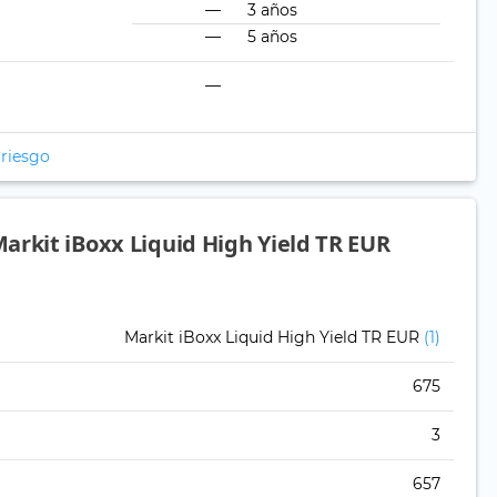
—
3 años
—
5 años
—
 riesgo
arkit iBoxx Liquid High Yield TR EUR
Markit iBoxx Liquid High Yield TR EUR
(1)
675
3
657