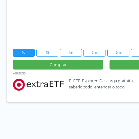
1d
1S
1m
3m
6m
Comprar
ANUNCIO
El ETF-Explorer: Descarga gratuita,
saberlo todo, entenderlo todo.