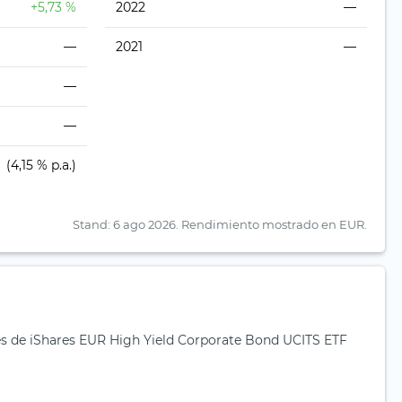
+5,73 %
2022
—
—
2021
—
—
—
(4,15 % p.a.)
Stand: 6 ago 2026.
Rendimiento mostrado en EUR.
s de iShares EUR High Yield Corporate Bond UCITS ETF