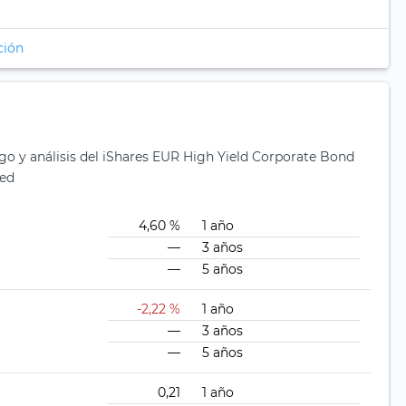
ción
sgo y análisis del iShares EUR High Yield Corporate Bond
ged
4,60 %
1 año
—
3 años
—
5 años
-2,22 %
1 año
—
3 años
—
5 años
0,21
1 año