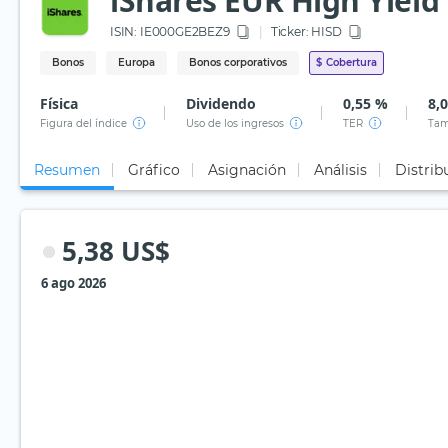
iShares EUR High Yield
ISIN:
IE000GE2BEZ9
Ticker:
HISD
Bonos
Europa
Bonos corporativos
$
Cobertura
Física
Dividendo
0,55 %
8,
Figura del índice
Uso de los ingresos
TER
Tam
Resumen
Gráfico
Asignación
Análisis
Distrib
5,38 US$
6 ago 2026