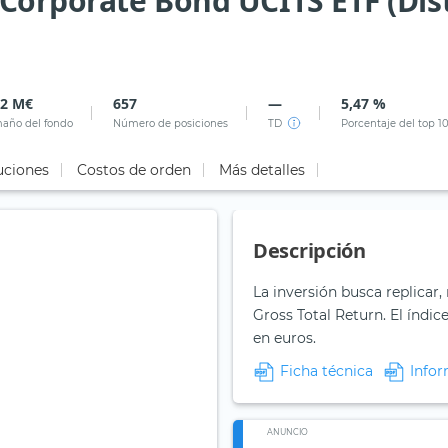
 Corporate Bond UCITS ETF (Di
02 M€
657
—
5,47 %
año del fondo
Número de posiciones
TD
Porcentaje del top 1
uciones
Costos de orden
Más detalles
Descripción
La inversión busca replicar,
Gross Total Return. El índi
en euros.
Ficha técnica
Infor
ANUNCIO