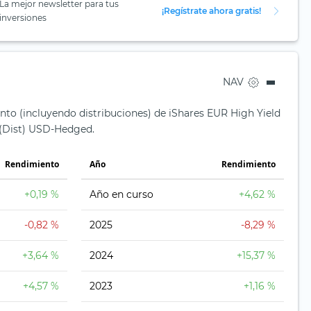
La mejor newsletter para tus
¡Regístrate ahora gratis!
inversiones
NAV
nto (incluyendo distribuciones) de iShares EUR High Yield
(Dist) USD-Hedged.
Rendimiento
Año
Rendimiento
+0,19 %
Año en curso
+4,62 %
-0,82 %
2025
-8,29 %
+3,64 %
2024
+15,37 %
+4,57 %
2023
+1,16 %