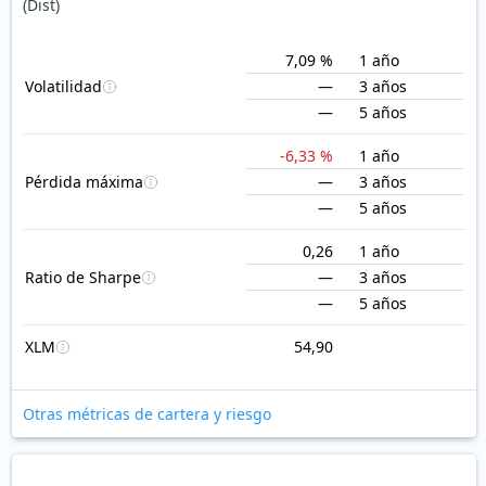
(Dist)
7,09 %
1 año
Volatilidad
—
3 años
—
5 años
-6,33 %
1 año
Pérdida máxima
—
3 años
—
5 años
0,26
1 año
Ratio de Sharpe
—
3 años
—
5 años
XLM
54,90
Otras métricas de cartera y riesgo