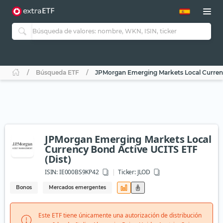
Búsqueda ETF
JPMorgan Emerging Markets Local Currenc
JPMorgan Emerging Markets Local
Currency Bond Active UCITS ETF
(Dist)
ISIN:
IE000BS9KP42
Ticker:
JLOD
Bonos
Mercados emergentes
Este ETF tiene únicamente una autorización de distribución