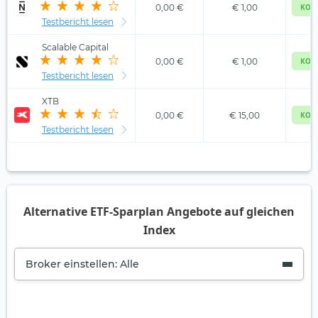
0,00 €
€ 1,00
KOS
Testbericht lesen
Scalable Capital
0,00 €
€ 1,00
KOS
Testbericht lesen
XTB
0,00 €
€ 15,00
KOS
Testbericht lesen
Alternative ETF-Sparplan Angebote auf gleichen
Index
Broker einstellen: Alle