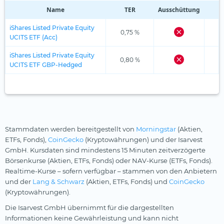
Name
TER
Ausschüttung
R
iShares Listed Private Equity
0,75 %
UCITS ETF (Acc)
iShares Listed Private Equity
0,80 %
UCITS ETF GBP-Hedged
Stammdaten werden bereitgestellt von
Morningstar
(Aktien,
ETFs, Fonds),
CoinGecko
(Kryptowährungen) und der Isarvest
GmbH. Kursdaten sind mindestens 15 Minuten zeitverzögerte
Börsenkurse (Aktien, ETFs, Fonds) oder NAV-Kurse (ETFs, Fonds).
Realtime-Kurse – sofern verfügbar – stammen von den Anbietern
und der
Lang & Schwarz
(Aktien, ETFs, Fonds) und
CoinGecko
(Kryptowährungen).
Die Isarvest GmbH übernimmt für die dargestellten
Informationen keine Gewährleistung und kann nicht