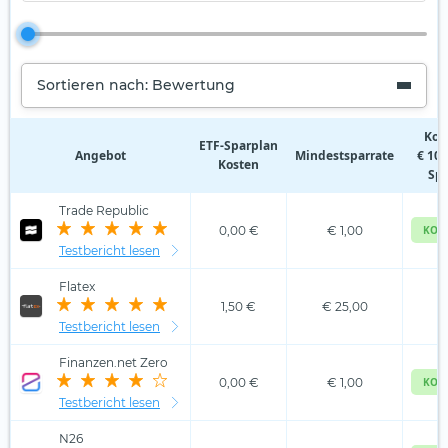
Sortieren nach: Bewertung
Kos
ETF‑Sparplan
Angebot
Mindestsparrate
€ 100
Kosten
Spa
Trade Republic
0,00 €
€ 1,00
KOS
Testbericht lesen
Flatex
1,50 €
€ 25,00
€
Testbericht lesen
Finanzen.net Zero
0,00 €
€ 1,00
KOS
Testbericht lesen
N26