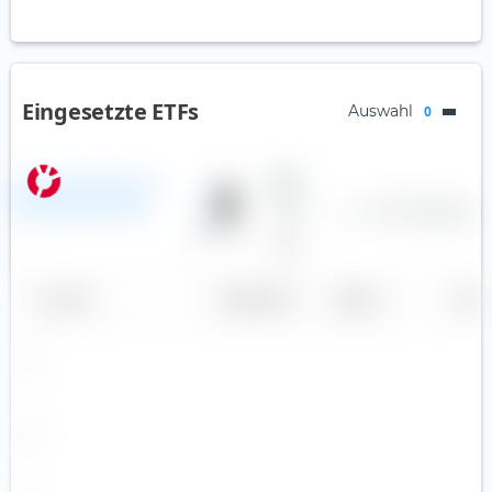
Eingesetzte ETFs
Auswahl
0
State Street SPDR MSCI All
Country World Investable
—
—
—
0,17 %
Aktien
—
Market UCITS ETF (Acc)
50,00 %
Andere
Name
Gewichtung
Region
Land