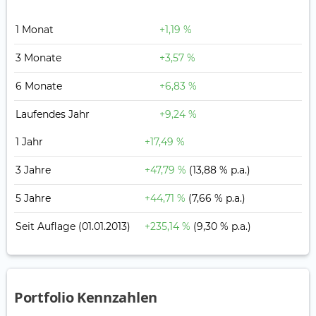
1 Monat
+1,19 %
3 Monate
+3,57 %
6 Monate
+6,83 %
Laufendes Jahr
+9,24 %
1 Jahr
+17,49 %
3 Jahre
+47,79 %
(13,88 % p.a.)
5 Jahre
+44,71 %
(7,66 % p.a.)
Seit Auflage
(01.01.2013)
+235,14 %
(9,30 % p.a.)
Portfolio Kennzahlen