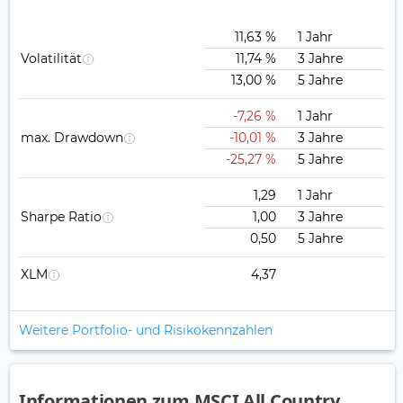
11,63 %
1 Jahr
Volatilität
11,74 %
3 Jahre
13,00 %
5 Jahre
-7,26 %
1 Jahr
max. Drawdown
-10,01 %
3 Jahre
-25,27 %
5 Jahre
1,29
1 Jahr
Sharpe Ratio
1,00
3 Jahre
0,50
5 Jahre
XLM
4,37
Weitere Portfolio- und Risikokennzahlen
Informationen zum MSCI All Country