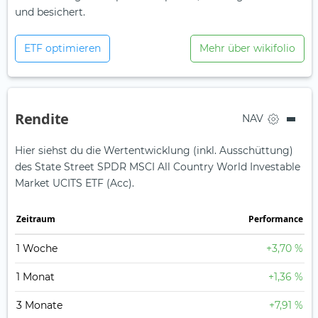
und besichert.
ETF optimieren
Mehr über wikifolio
Rendite
NAV
Hier siehst du die Wertentwicklung (inkl. Ausschüttung)
des State Street SPDR MSCI All Country World Investable
Market UCITS ETF (Acc).
Zeit­raum
Perfor­mance
1 Woche
+3,70 %
1 Monat
+1,36 %
3 Monate
+7,91 %