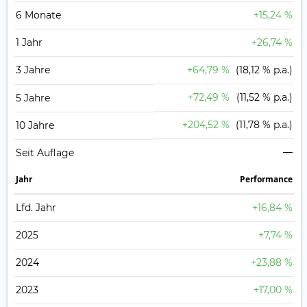
6 Monate
+15,24 %
1 Jahr
+26,74 %
3 Jahre
+64,79 %
(18,12 % p.a.)
+72,49 %
(11,52 % p.a.)
5 Jahre
+204,52 %
(11,78 % p.a.)
10 Jahre
—
Seit Auflage
Jahr
Perfor­mance
Lfd. Jahr
+16,84 %
2025
+7,74 %
2024
+23,88 %
2023
+17,00 %