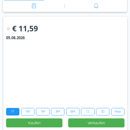
€ 11,59
05.08.2026
1T
1W
1M
3M
6M
1J
3J
Max
Kaufen
Verkaufen