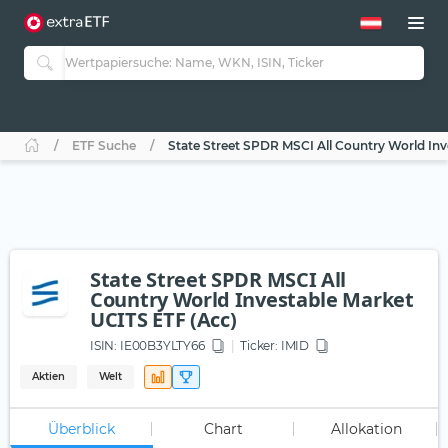
ETF Suche
State Street SPDR MSCI All Country World Inv
State Street SPDR MSCI All
Country World Investable Market
UCITS ETF (Acc)
ISIN:
IE00B3YLTY66
Ticker:
IMID
Aktien
Welt
Überblick
Chart
Allokation