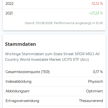
2022
-12,12 %
2021
+27,23 %
Stand: 05.08.2026.
Performance angezeigt in EUR.
Stammdaten
Wichtige Stammdaten zum State Street SPDR MSCI All
Country World Investable Market UCITS ETF (Acc)
Gesamt­kosten­quote (TER)
0,17 %
Index­abbildung
Physisch
Abbildungs­art
Optimiert
Ertrags­verwendung
Thesaurierend