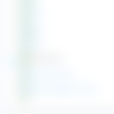
Aktien
Amazon.com
Aktien
Prologis Inc.
Aktien - REIT
Alphabet (A)
Aktien
Taiwan Semiconductor
T
Aktien
Blackstone Group Inc. Class A
Aktien
Brookfield Asset Management Inc. Class A
Aktien