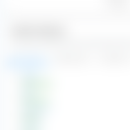
Immobilien
Größte Positionen
Hier siehst du die größten Positionen des Musterportfolio
Aktien (19,68 %)
Anleihen (2,21 %)
Fonds (0,72 %)
NVIDIA
Aktien
Apple
Aktien
Welltower Inc
Aktien - REIT
Microsoft