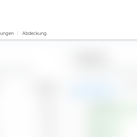
tungen
Abdeckung
Regionen
undert-Portfolio.
Das Musterportfolio Jahrhu
Gewichtung
Aktien (68,31 %)
Anleih
60,00 %
Nordamerika
20,00 %
Asien
10,00 %
Europa