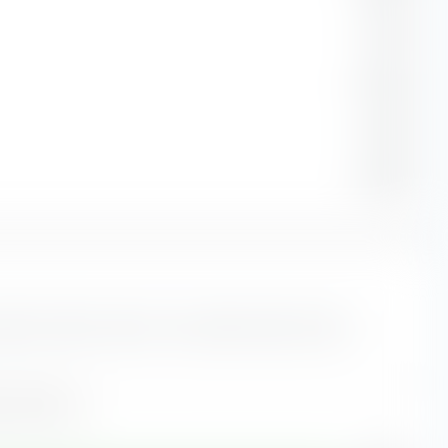
1,57 %
0,48 %
0,16 %
0,08 %
dert-Portfolio setzt sich aus diesen Branchen bzw.
en (23,14 %)