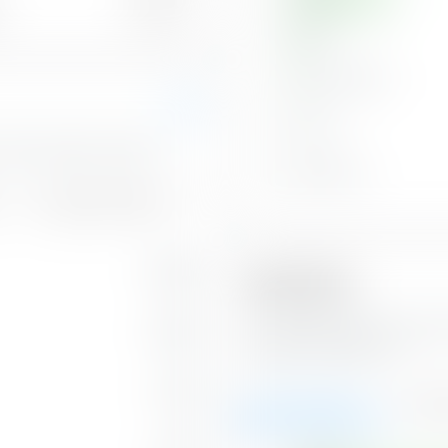
10,00 %
Pazifik
Lateinamerika
Afrika
s Jahrhundert-Portfolio.
Osteuropa
Rohstoffe (10,00 %)
2,03 %
Branchen
Das Musterportfolio Jahrhun
1,83 %
Sektoren zusammen.
1,15 %
Aktien (76,86 %)
Anleih