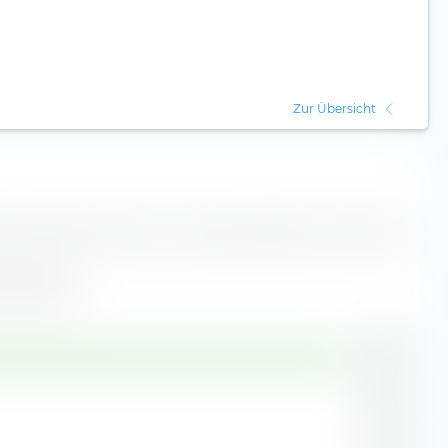
Zur Übersicht
ndert-Portfolio setzt sich aus diesen Regionen zusammen.
en (19,95 %)
46,16 %
10,23 %
9,63 %