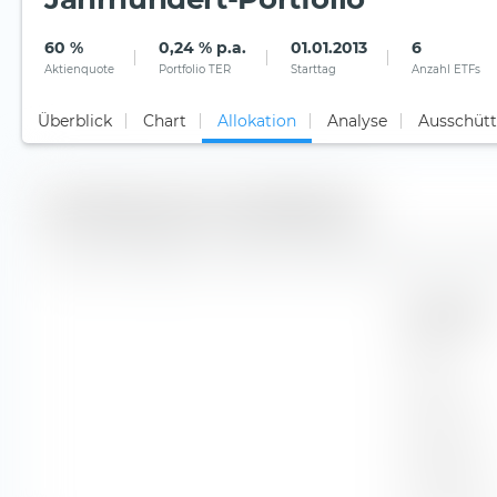
60 %
0,24 % p.a.
01.01.2013
6
Aktienquote
Portfolio TER
Starttag
Anzahl ETFs
Überblick
Chart
Allokation
Analyse
Ausschüt
Verteilung der Assetklassen
In diese Assetklassen investiert das Musterportfolio Jahrh
Assetklasse
Aktien
Anleihen
Rohstoffe