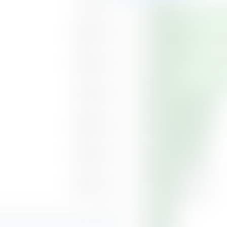
1,13 %
Finanzen
Technologie
0,99 %
Immobilien
0,92 %
Industrie
0,91 %
Zykl. Konsumgüter
Gesundheitswesen
0,83 %
Kommunikation
0,79 %
Basiskonsumgüter
0,74 %
Grundmaterialien
Energie