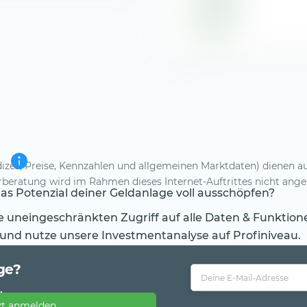
Versorger
Indizes, Preise, Kennzahlen und allgemeinen Marktdaten) dienen au
eratung wird im Rahmen dieses Internet-Auftrittes nicht angebot
s Potenzial deiner Geldanlage voll ausschöpfen?
te uneingeschränkten Zugriff auf alle Daten & Funktion
 und nutze unsere Investmentanalyse auf Profiniveau.
ge?
.
zt anmelden