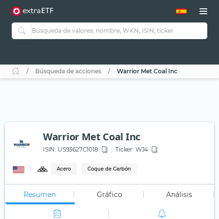
Búsqueda de acciones
Warrior Met Coal Inc
Warrior Met Coal Inc
ISIN:
US93627C1018
Ticker:
WJ4
Acero
Coque de Carbón
Resumen
Gráfico
Análisis