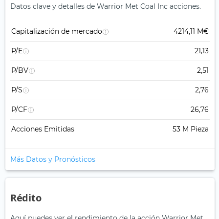
Datos clave y detalles de Warrior Met Coal Inc acciones.
Capitalización de mercado
4214,11 M€
P/E
21,13
P/BV
2,51
P/S
2,76
P/CF
26,76
Acciones Emitidas
53 M Pieza
Más Datos y Pronósticos
Rédito
Aquí puedes ver el rendimiento de la acción Warrior Met