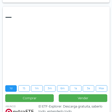
—
1d
1S
1m
3m
6m
1a
3a
Max
Comprar
Vender
El ETF-Explorer: Descarga gratuita, saberlo
ANUNCIO
todo, entenderlo todo.