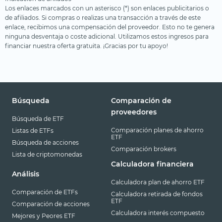
Los enlaces marcados con un asterisco (*) son enlaces publicitarios o
de afiliados. Si compras o realizas una transacción a través de este
enlace, recibimos una compensación del proveedor. Esto no te genera
ninguna desventaja o coste adicional. Utilizamos estos ingresos para
financiar nuestra oferta gratuita. ¡Gracias por tu apoyo!
Búsqueda
Comparación de
proveedores
Búsqueda de ETF
Comparación planes de ahorro
Listas de ETFs
ETF
Búsqueda de acciones
Comparación brokers
Lista de criptomonedas
Calculadora financiera
Análisis
Calculadora plan de ahorro ETF
Comparación de ETFs
Calculadora retirada de fondos
ETF
Comparación de acciones
Calculadora interés compuesto
Mejores y Peores ETF