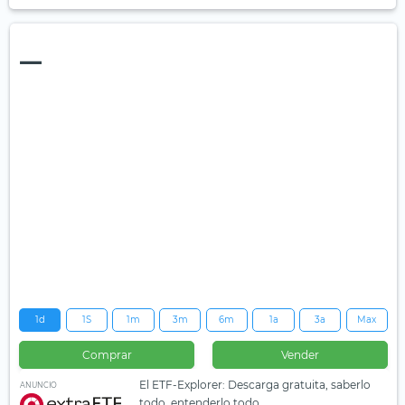
—
1d
1S
1m
3m
6m
1a
3a
Max
Comprar
Vender
El ETF-Explorer: Descarga gratuita, saberlo
ANUNCIO
todo, entenderlo todo.