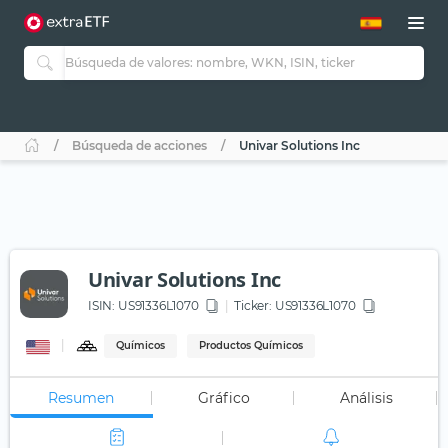
Búsqueda de acciones
Univar Solutions Inc
Univar Solutions Inc
ISIN:
US91336L1070
Ticker:
US91336L1070
Químicos
Productos Químicos
Resumen
Gráfico
Análisis