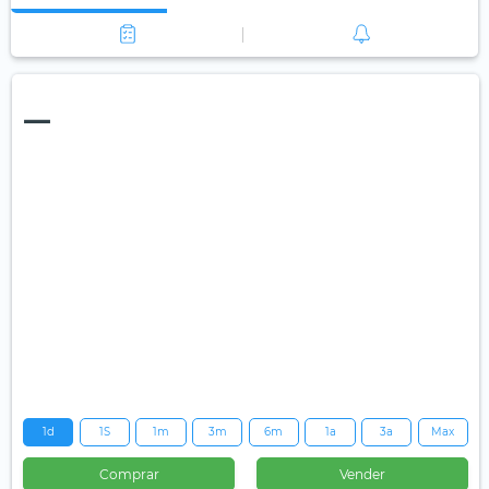
—
1d
1S
1m
3m
6m
1a
3a
Max
Comprar
Vender