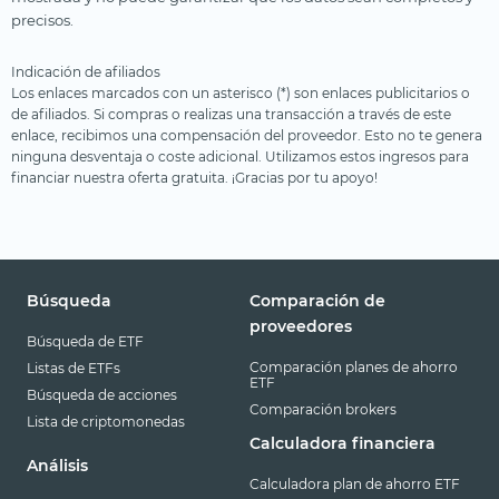
precisos.
Indicación de afiliados
Los enlaces marcados con un asterisco (*) son enlaces publicitarios o
de afiliados. Si compras o realizas una transacción a través de este
enlace, recibimos una compensación del proveedor. Esto no te genera
ninguna desventaja o coste adicional. Utilizamos estos ingresos para
financiar nuestra oferta gratuita. ¡Gracias por tu apoyo!
Búsqueda
Comparación de
proveedores
Búsqueda de ETF
Comparación planes de ahorro
Listas de ETFs
ETF
Búsqueda de acciones
Comparación brokers
Lista de criptomonedas
Calculadora financiera
Análisis
Calculadora plan de ahorro ETF