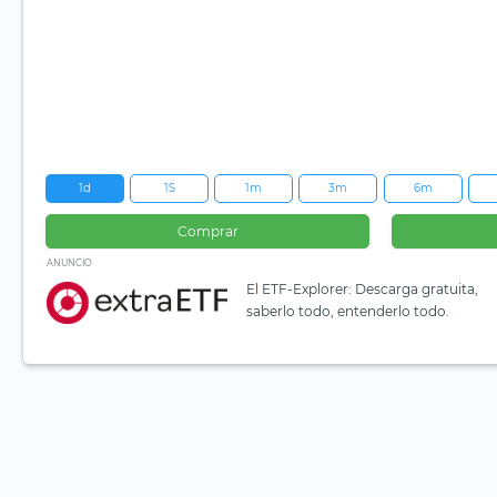
1d
1S
1m
3m
6m
Comprar
ANUNCIO
El ETF-Explorer: Descarga gratuita,
saberlo todo, entenderlo todo.