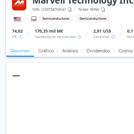
Marvell Technology Inc
ISIN:
US5738741041
Ticker:
9MW
Semiconductores
Semiconductores
74,02
170,35 mil M€
2,91 US$
0,1
P/E
Capitalización de mercado
Ganancias
Rend
Resumen
Gráfico
Análisis
Dividendos
Costos
—