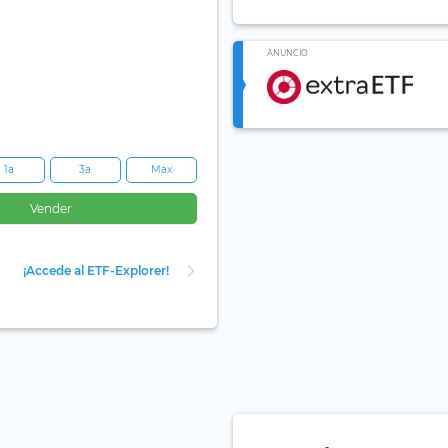
ANUNCIO
1a
3a
Max
Vender
¡Accede al ETF-Explorer!