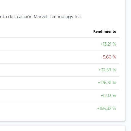
nto de la acción Marvell Technology Inc.
Rendimiento
+13,21 %
-5,66 %
+32,59 %
+176,31 %
+12,13 %
+156,32 %