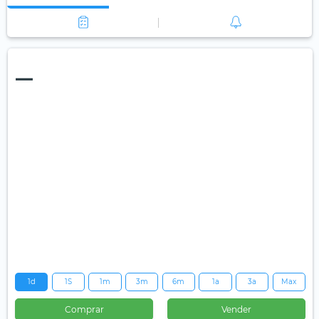
—
1d
1S
1m
3m
6m
1a
3a
Max
Comprar
Vender