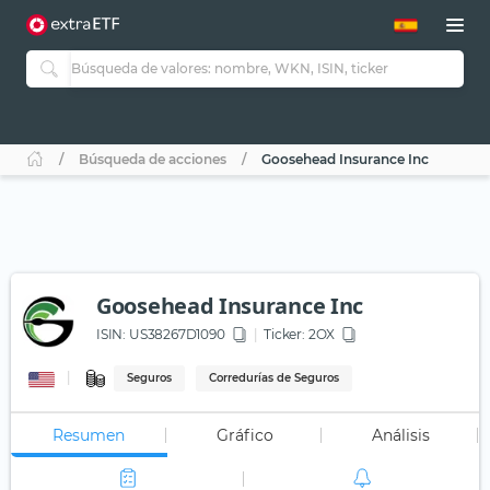
Búsqueda de acciones
Goosehead Insurance Inc
Goosehead Insurance Inc
ISIN:
US38267D1090
Ticker:
2OX
Seguros
Corredurías de Seguros
Resumen
Gráfico
Análisis