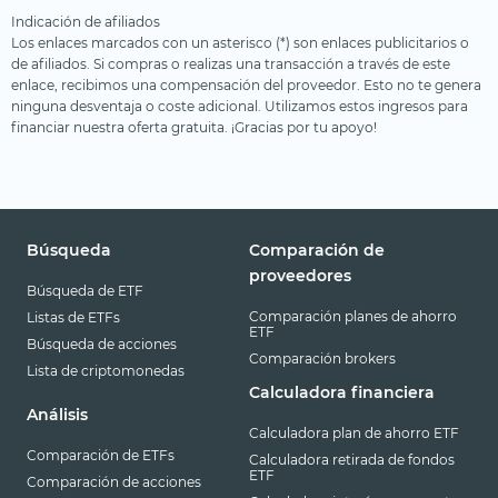
Indicación de afiliados
Los enlaces marcados con un asterisco (*) son enlaces publicitarios o
de afiliados. Si compras o realizas una transacción a través de este
enlace, recibimos una compensación del proveedor. Esto no te genera
ninguna desventaja o coste adicional. Utilizamos estos ingresos para
financiar nuestra oferta gratuita. ¡Gracias por tu apoyo!
Búsqueda
Comparación de
proveedores
Búsqueda de ETF
Comparación planes de ahorro
Listas de ETFs
ETF
Búsqueda de acciones
Comparación brokers
Lista de criptomonedas
Calculadora financiera
Análisis
Calculadora plan de ahorro ETF
Comparación de ETFs
Calculadora retirada de fondos
ETF
Comparación de acciones