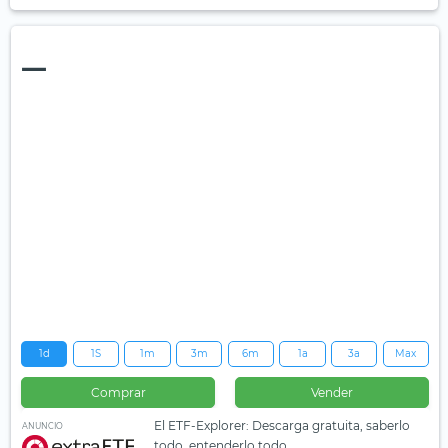
—
1d
1S
1m
3m
6m
1a
3a
Max
Comprar
Vender
El ETF-Explorer: Descarga gratuita, saberlo
ANUNCIO
todo, entenderlo todo.