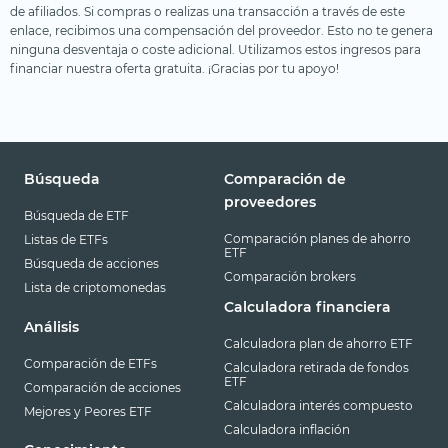
de afiliados. Si compras o realizas una transacción a través de este
enlace, recibimos una compensación del proveedor. Esto no te genera
ninguna desventaja o coste adicional. Utilizamos estos ingresos para
financiar nuestra oferta gratuita. ¡Gracias por tu apoyo!
Búsqueda
Comparación de
proveedores
Búsqueda de ETF
Comparación planes de ahorro
Listas de ETFs
ETF
Búsqueda de acciones
Comparación brokers
Lista de criptomonedas
Calculadora financiera
Análisis
Calculadora plan de ahorro ETF
Comparación de ETFs
Calculadora retirada de fondos
ETF
Comparación de acciones
Calculadora interés compuesto
Mejores y Peores ETF
Calculadora inflación