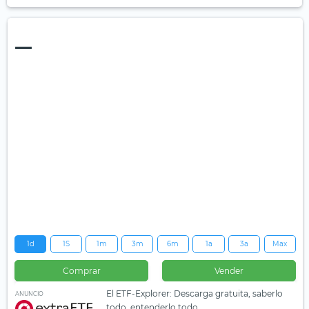
—
1d
1S
1m
3m
6m
1a
3a
Max
Comprar
Vender
El ETF-Explorer: Descarga gratuita, saberlo
ANUNCIO
todo, entenderlo todo.