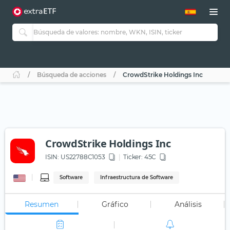
Búsqueda de acciones
CrowdStrike Holdings Inc
CrowdStrike Holdings Inc
ISIN:
US22788C1053
Ticker:
45C
Software
Infraestructura de Software
Resumen
Gráfico
Análisis