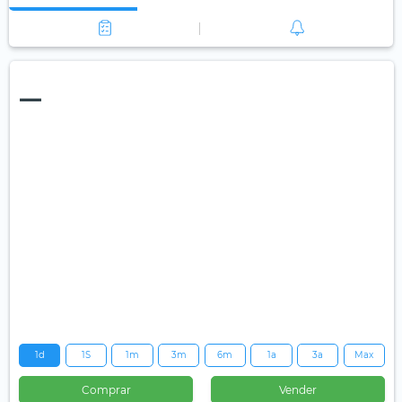
—
1d
1S
1m
3m
6m
1a
3a
Max
Comprar
Vender