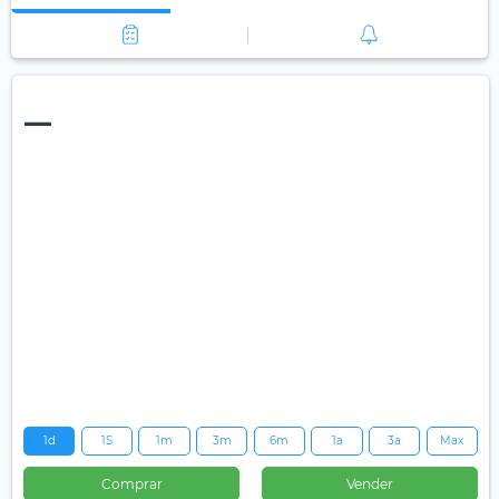
—
1d
1S
1m
3m
6m
1a
3a
Max
Comprar
Vender