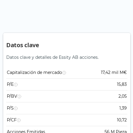
Datos clave
Datos clave y detalles de Essity AB acciones.
Capitalización de mercado
17,42 mil M€
P/E
15,83
P/BV
2,05
P/S
1,39
P/CF
10,72
Acciones Emitidas
56 M Pieza