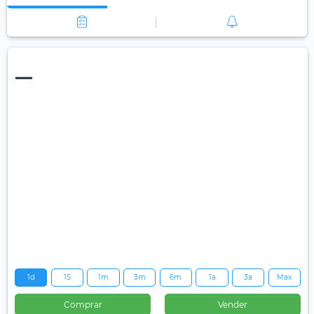
—
1d
1S
1m
3m
6m
1a
3a
Max
Comprar
Vender