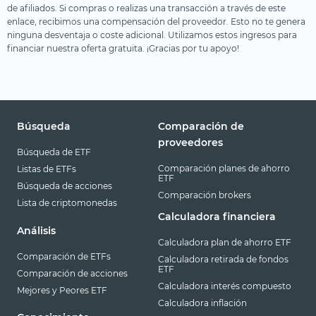
de afiliados. Si compras o realizas una transacción a través de este
enlace, recibimos una compensación del proveedor. Esto no te genera
ninguna desventaja o coste adicional. Utilizamos estos ingresos para
financiar nuestra oferta gratuita. ¡Gracias por tu apoyo!
Búsqueda
Comparación de
proveedores
Búsqueda de ETF
Comparación planes de ahorro
Listas de ETFs
ETF
Búsqueda de acciones
Comparación brokers
Lista de criptomonedas
Calculadora financiera
Análisis
Calculadora plan de ahorro ETF
Comparación de ETFs
Calculadora retirada de fondos
ETF
Comparación de acciones
Calculadora interés compuesto
Mejores y Peores ETF
Calculadora inflación