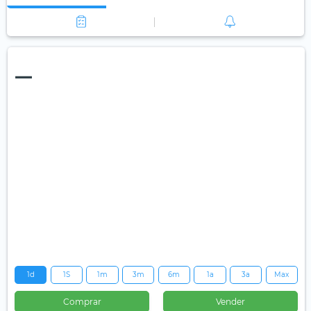
—
1d
1S
1m
3m
6m
1a
3a
Max
Comprar
Vender