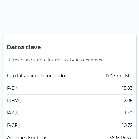
Datos clave
Datos clave y detalles de Essity AB acciones.
Capitalización de mercado
17,42 mil M€
P/E
15,83
P/BV
2,05
P/S
1,39
P/CF
10,72
Acciones Emitidas
56 M Pieza