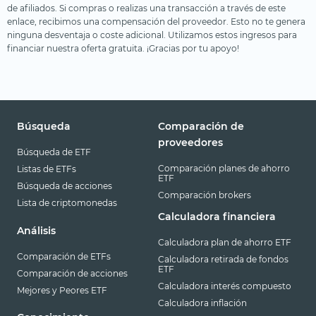
de afiliados. Si compras o realizas una transacción a través de este
enlace, recibimos una compensación del proveedor. Esto no te genera
ninguna desventaja o coste adicional. Utilizamos estos ingresos para
financiar nuestra oferta gratuita. ¡Gracias por tu apoyo!
Búsqueda
Comparación de
proveedores
Búsqueda de ETF
Comparación planes de ahorro
Listas de ETFs
ETF
Búsqueda de acciones
Comparación brokers
Lista de criptomonedas
Calculadora financiera
Análisis
Calculadora plan de ahorro ETF
Comparación de ETFs
Calculadora retirada de fondos
ETF
Comparación de acciones
Calculadora interés compuesto
Mejores y Peores ETF
Calculadora inflación