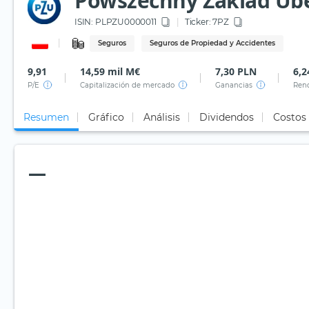
Powszechny Zaklad Ube
ISIN:
PLPZU0000011
Ticker:
7PZ
Seguros
Seguros de Propiedad y Accidentes
9,91
14,59 mil M€
7,30 PLN
6,2
P/E
Capitalización de mercado
Ganancias
Rend
Resumen
Gráfico
Análisis
Dividendos
Costos
—