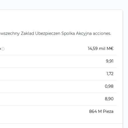
Powszechny Zaklad Ubezpieczen Spolka Akcyjna acciones.
o
14,59 mil M€
9,91
1,72
0,98
8,90
864 M Pieza