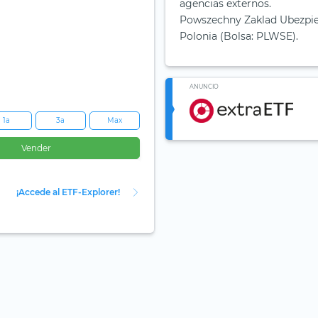
agencias externos.
Powszechny Zaklad Ubezpiecz
Polonia (Bolsa: PLWSE).
ANUNCIO
1a
3a
Max
Vender
¡Accede al ETF-Explorer!