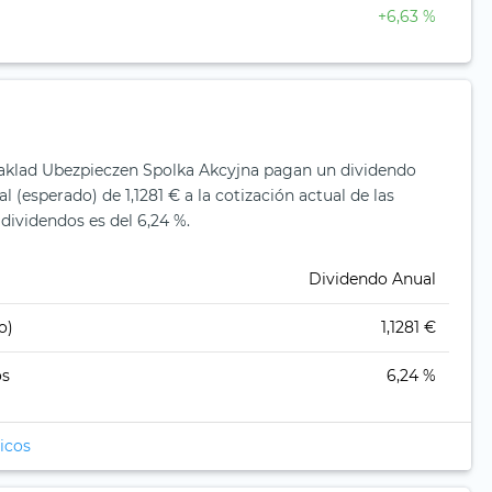
+6,63 %
aklad Ubezpieczen Spolka Akcyjna pagan un dividendo
 (esperado) de 1,1281 € a la cotización actual de las
dividendos es del 6,24 %.
Dividendo Anual
o)
1,1281 €
os
6,24 %
icos