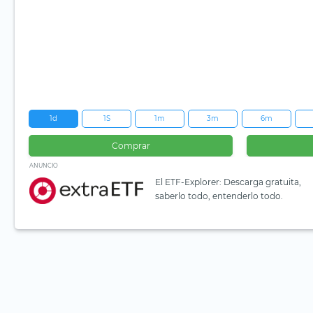
1d
1S
1m
3m
6m
Comprar
ANUNCIO
El ETF-Explorer: Descarga gratuita,
saberlo todo, entenderlo todo.