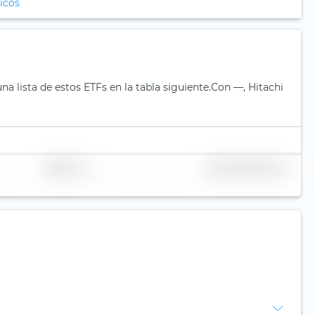
icos
a lista de estos ETFs en la tabla siguiente.
Con —, Hitachi
Replicación
Volumen (millones de €)