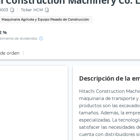
i Construction Machinery Co. L
0003
Ticker:
HCM
Maquinaria Agrícola y Equipo Pesado de Construcción
2 %
imiento de dividendos
 de orden
Descripción de la e
Hitachi Construction Machi
maquinaria de transporte y o
productos son las excavador
tamaños. Además, la empres
especializadas. La tecnologí
satisfacer las necesidades d
cuenta con distribuidores s