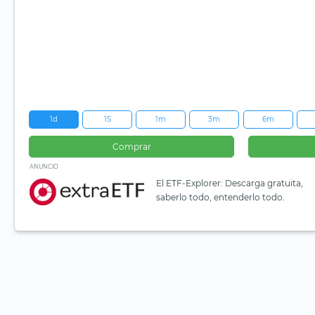
1d
1S
1m
3m
6m
Comprar
ANUNCIO
El ETF-Explorer: Descarga gratuita,
saberlo todo, entenderlo todo.