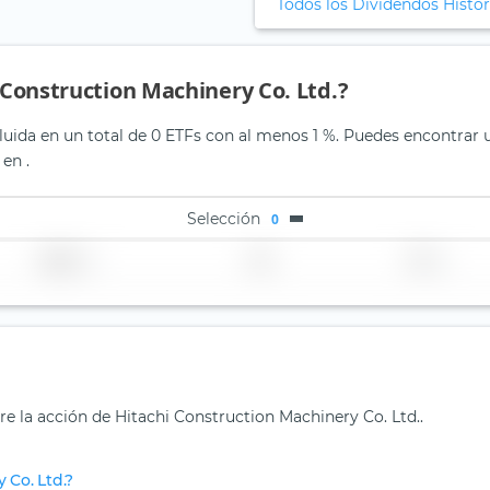
Todos los Dividendos Histór
i Construction Machinery Co. Ltd.?
luida en un total de 0 ETFs con al menos 1 %. Puedes encontrar un
en .
Selección
0
Región
País
TER
re la acción de Hitachi Construction Machinery Co. Ltd..
 Co. Ltd.?