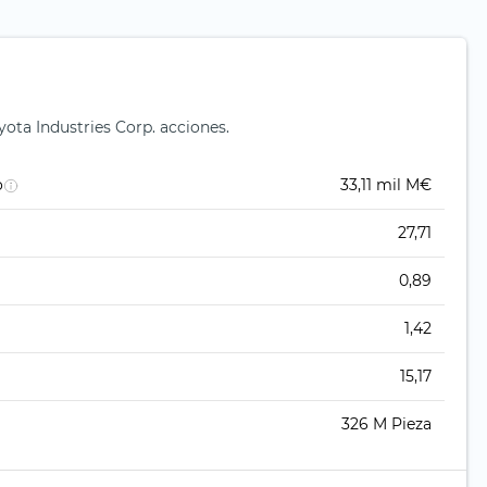
yota Industries Corp. acciones.
o
33,11 mil M€
27,71
0,89
1,42
15,17
326 M Pieza