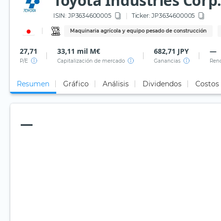
Toyota Industries Corp
ISIN:
JP3634600005
Ticker:
JP3634600005
Maquinaria agrícola y equipo pesado de construcción
27,71
33,11 mil M€
682,71 JPY
—
P/E
Capitalización de mercado
Ganancias
Rend
Resumen
Gráfico
Análisis
Dividendos
Costos
—