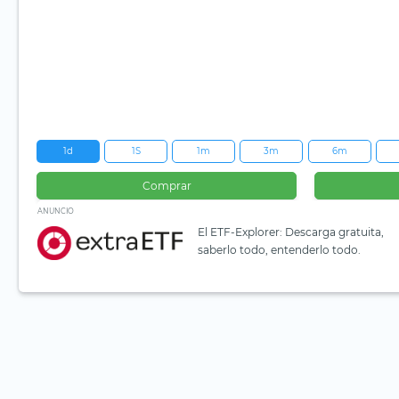
1d
1S
1m
3m
6m
Comprar
ANUNCIO
El ETF-Explorer: Descarga gratuita,
saberlo todo, entenderlo todo.