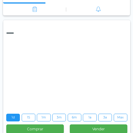
—
1d
1S
1m
3m
6m
1a
3a
Max
Comprar
Vender